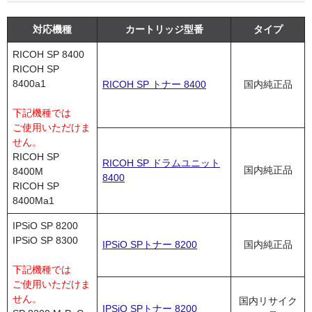
OKI
対応機種
カートリッジ型番
タイプ
富士フイルムBI
RICOH SP 8400
RICOH SP
NEC
8400a1
RICOH SP トナー 8400
国内純正品
エプソン
下記機種では
ご使用いただけま
富士通
せん。
RICOH SP
RICOH SP ドラムユニット
シャープ
国内純正品
8400M
8400
RICOH SP
京セラ
8400Ma1
IPSiO SP 8200
パナソニック
IPSiO SP 8300
IPSiO SPトナー 8200
国内純正品
IBM
下記機種では
ご使用いただけま
インクカートリッジ
せん。
国内リサイク
IPSiO SPトナー 8200