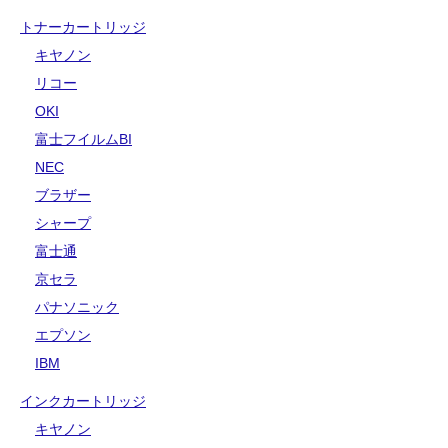
トナーカートリッジ
キヤノン
リコー
OKI
富士フイルムBI
NEC
ブラザー
シャープ
富士通
京セラ
パナソニック
エプソン
IBM
インクカートリッジ
キヤノン