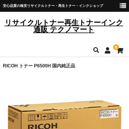
安心品質の格安リサイクルトナー・再生トナー・インクショップ
リサイクルトナー再生トナーインク
通販 テクノマート
0
HOME
RICOH トナー P6500H 国内純正品
雑貨・日用品
トナーカートリッジ
キヤノン
ブラザー
リコー