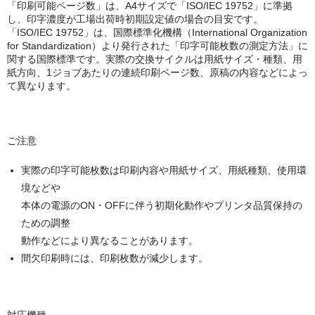
キヤノン CANON
「印刷可能ページ数」は、A4サイズで「ISO/IEC 19752」に準拠
し、印字濃度が工場出荷時初期設定値の場合の目安です。
エプソン EPSON
「ISO/IEC 19752」は、国際標準化機構（International Organization
for Standardization）より発行された「印字可能枚数の測定方法」に
関する国際標準です。実際の交換サイクルは用紙サイズ・種類、用
ブラザー BROTHER
紙方向、1ジョブあたりの連続印刷ページ数、原稿の内容などによっ
て異なります。
リコー RICOH
輪転機用インク・マスター
ご注意
リソー RISO
実際の印字可能枚数は印刷内容や用紙サイズ、用紙種類、使用環
リコー RICOH
境などや
本体の電源のON・OFFに伴う初期化動作やプリンタ品質保持の
デュプロ duplo
ための調整
動作などにより異なることがあります。
間欠印刷時には、印刷枚数が減少します。