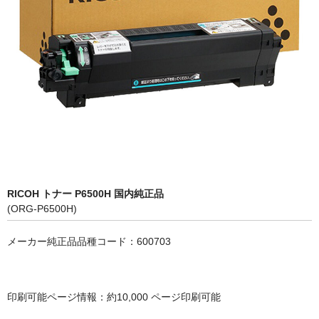
OKI
富士フイルムBI
NEC
エプソン
富士通
シャープ
RICOH トナー P6500H 国内純正品
京セラ
(ORG-P6500H)
パナソニック
メーカー純正品品種コード：600703
IBM
インクカートリッジ
印刷可能ページ情報：約10,000 ページ印刷可能