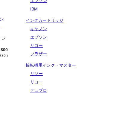
エプソン
IBM
 シ
インクカートリッジ
品
キヤノン
：
エプソン
ージ
リコー
,800
ブラザー
780 )
輪転機用インク・マスター
リソー
リコー
デュプロ