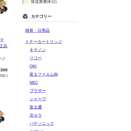
(
発送業務休日)
カテゴリー
雑貨・日用品
 マ
トナーカートリッジ
純正品
キヤノン
：
リコー
ージ
OKI
,500
富士フイルムBI
250 )
NEC
ブラザー
シャープ
富士通
京セラ
パナソニック