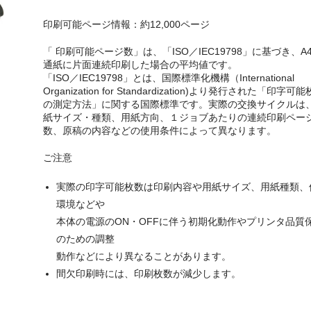
印刷可能ページ情報：約12,000ページ
「 印刷可能ページ数」は、「ISO／IEC19798」に基づき、A
通紙に片面連続印刷した場合の平均値です。
「ISO／IEC19798」とは、国際標準化機構（International
Organization for Standardization)より発行された「印字可
の測定方法」に関する国際標準です。実際の交換サイクルは
紙サイズ・種類、用紙方向、１ジョブあたりの連続印刷ペー
数、原稿の内容などの使用条件によって異なります。
ご注意
実際の印字可能枚数は印刷内容や用紙サイズ、用紙種類、
環境などや
本体の電源のON・OFFに伴う初期化動作やプリンタ品質
のための調整
動作などにより異なることがあります。
間欠印刷時には、印刷枚数が減少します。