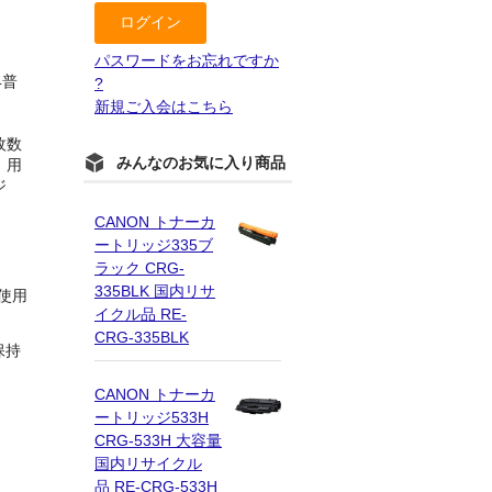
パスワードをお忘れですか
4普
?
新規ご入会はこちら
能枚数
みんなのお気に入り商品
、用
ジ
CANON トナーカ
ートリッジ335ブ
ラック CRG-
335BLK 国内リサ
使用
イクル品 RE-
CRG-335BLK
保持
CANON トナーカ
ートリッジ533H
CRG-533H 大容量
国内リサイクル
品 RE-CRG-533H