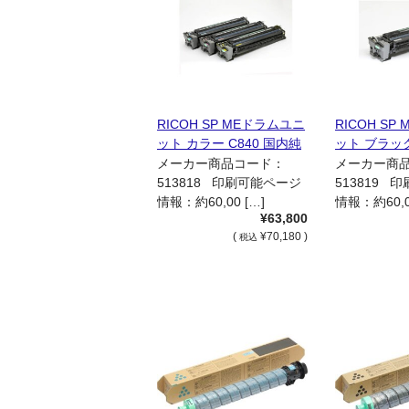
RICOH SP MEドラムユニ
RICOH SP
ット カラー C840 国内純
ット ブラック
正品
純正品
メーカー商品コード：
メーカー商
513818 印刷可能ページ
513819 
情報：約60,00 […]
情報：約60,0
¥63,800
(
¥70,180 )
税込