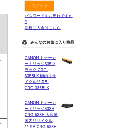
パスワードをお忘れですか
?
新規ご入会はこちら
みんなのお気に入り商品
CANON トナーカ
し
ートリッジ335ブ
ラック CRG-
335BLK 国内リサ
イクル品 RE-
CRG-335BLK
CANON トナーカ
ートリッジ533H
CRG-533H 大容量
国内リサイクル
ー
品 RE-CRG-533H