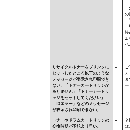
・
の
1
ー
接
2
ベ
リサイクルトナーをプリンタに
–
ご
セットしたところ以下のような
カ
メッセージが表示され印刷でき
ま
ない。「トナーカートリッジが
ー
ありません」「トナーカートリ
ッジをセットしてください」
「IDエラー」などのメッセージ
が表示され印刷できない。
トナーやドラムカートリッジの
–
交
交換時期が予想より早い。
は