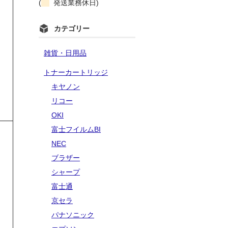
(
発送業務休日)
カテゴリー
雑貨・日用品
トナーカートリッジ
キヤノン
リコー
OKI
富士フイルムBI
NEC
ブラザー
シャープ
富士通
京セラ
パナソニック