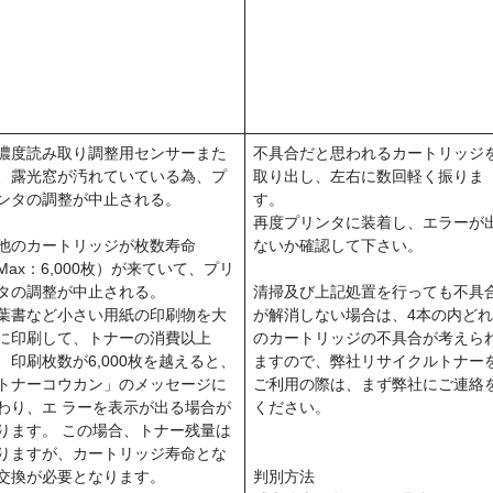
濃度読み取り調整用センサーまた
不具合だと思われるカートリッジ
、露光窓が汚れていている為、プ
取り出し、左右に数回軽く振りま
ンタの調整が中止される。
す。
再度プリンタに装着し、エラーが
他のカートリッジが枚数寿命
ないか確認して下さい。
Max：6,000枚）が来ていて、プリ
タの調整が中止される。
清掃及び上記処置を行っても不具
葉書など小さい用紙の印刷物を大
が解消しない場合は、4本の内ど
に印刷して、トナーの消費以上
のカートリッジの不具合が考えら
、印刷枚数が6,000枚を越えると、
ますので、弊社リサイクルトナー
トナーコウカン」のメッセージに
ご利用の際は、まず弊社にご連絡
わり、エ ラーを表示が出る場合が
ください。
ります。 この場合、トナー残量は
りますが、カートリッジ寿命とな
交換が必要となります。
判別方法