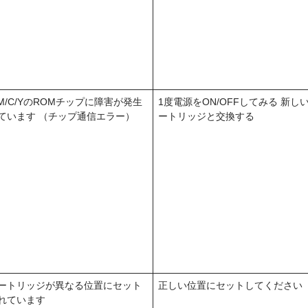
/M/C/YのROMチップに障害が発生
1度電源をON/OFFしてみる 新し
ています （チップ通信エラー）
ートリッジと交換する
ートリッジが異なる位置にセット
正しい位置にセットしてください
れています