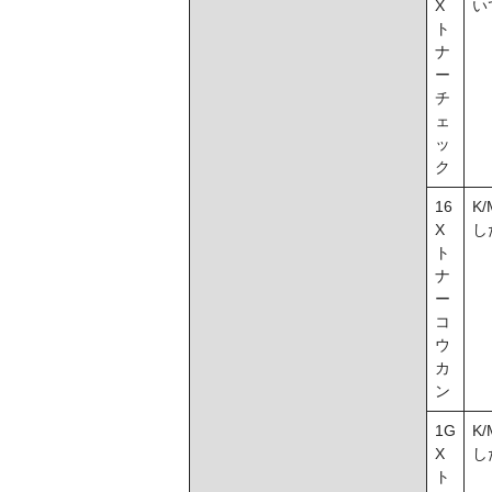
X
い
ト
ナ
ー
チ
ェ
ッ
ク
16
K
X
し
ト
ナ
ー
コ
ウ
カ
ン
1G
K
X
し
ト