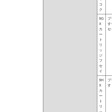
コ
ク
9G
プ
X
す
カ
セ
ー
ト
リ
ッ
ジ
フ
セ
イ
9H
プ
X
す
カ
ー
ト
リ
ッ