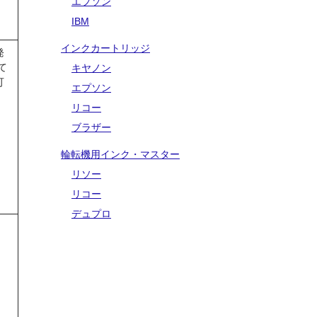
エプソン
IBM
インクカートリッジ
発
て
キヤノン
可
エプソン
リコー
ブラザー
輪転機用インク・マスター
リソー
リコー
デュプロ