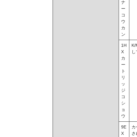
ナ
ー
コ
ウ
カ
ン
1H
K
X
し
カ
ー
ト
リ
ッ
ジ
コ
シ
ョ
ウ
9E
カ
X
さ