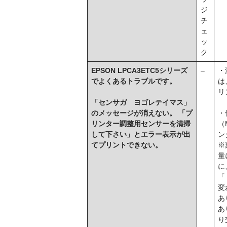
ジ
チ
ェ
ッ
ク
EPSON LPCA3ETC5シリーズ
–
・
でよくあるトラブルです。
は
リ
「センサガ ヨゴレテイマス」
のメッセージが消えない。 「プ
・
リンター調整用センサーを清掃
（
して下さい」とエラー表示が出
ン
てプリントできない。
※
量
に
「
変
あ
あ
り