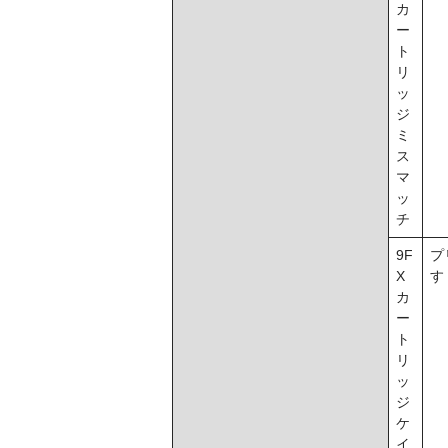
カ
ー
ト
リ
ッ
ジ
ミ
ス
マ
ッ
チ
9F
プ
X
す
カ
ー
ト
リ
ッ
ジ
ケ
イ