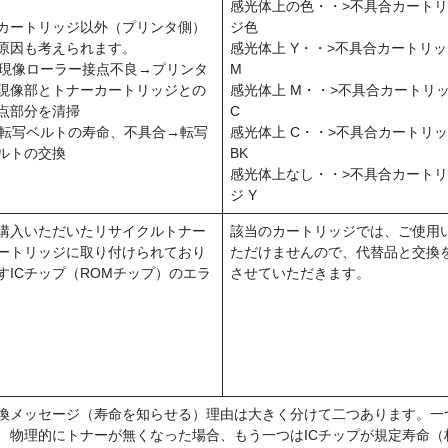
感光体上の色・・>不具合カート
カートリッジ以外（プリンタ側）
ジ色
原因も考えられます。
感光体上 Y・・>不具合カートリ
. 現像ローラー接点不良→プリンタ
M
現像部とトナーカートリッジとの
感光体上 M・・>不具合カートリ
点部分を清掃
C
. 転写ベルトの寿命、不具合→転写
感光体上 C・・>不具合カートリ
ルトの交換
BK
感光体上なし・・>不具合カート
ジ Y
購入いただいたリサイクルトナー
該当のカートリッジでは、ご使用
ートリッジに取り付けられており
ただけませんので、代替品と交換
すICチップ（ROMチップ）のエラ
させていただきます。
換メッセージ（寿命を知らせる）理由は大きく分けて二つあります。一
、物理的にトナーが無くなった場合、もう一つはICチップが規定寿命（