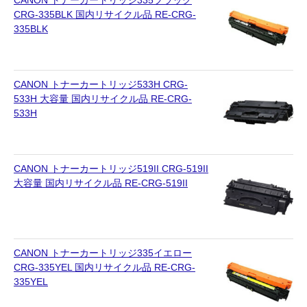
キヤノン CANON
CRG-335BLK 国内リサイクル品 RE-CRG-
335BLK
エプソン EPSON
ブラザー BROTHER
CANON トナーカートリッジ533H CRG-
リコー RICOH
533H 大容量 国内リサイクル品 RE-CRG-
533H
輪転機用インク・マスター
リソー RISO
CANON トナーカートリッジ519II CRG-519II
リコー RICOH
大容量 国内リサイクル品 RE-CRG-519II
デュプロ duplo
CANON トナーカートリッジ335イエロー
CRG-335YEL 国内リサイクル品 RE-CRG-
335YEL