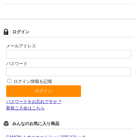
OKI
富士フイルムBI
ログイン
NEC
メールアドレス
エプソン
富士通
パスワード
シャープ
ログイン情報を記憶
京セラ
パナソニック
パスワードをお忘れですか ?
新規ご入会はこちら
IBM
みんなのお気に入り商品
インクカートリッジ
CANON トナーカートリッジ335ブラック