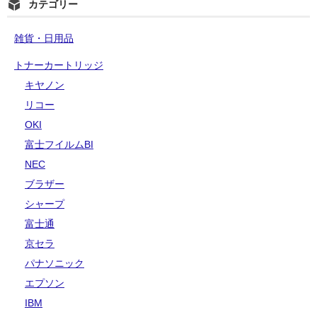
カテゴリー
雑貨・日用品
トナーカートリッジ
キヤノン
リコー
OKI
富士フイルムBI
NEC
ブラザー
シャープ
富士通
京セラ
パナソニック
エプソン
IBM