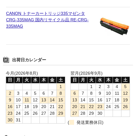
CANON トナーカートリッジ335マゼンタ
CRG-335MAG 国内リサイクル品 RE-CRG-
335MAG
出荷日カレンダー
今月(2026年8月)
翌月(2026年9月)
日
月
火
水
木
金
土
日
月
火
水
木
金
土
1
1
2
3
4
5
2
3
4
5
6
7
8
6
7
8
9
10
11
12
9
10
11
12
13
14
15
13
14
15
16
17
18
19
16
17
18
19
20
21
22
20
21
22
23
24
25
26
23
24
25
26
27
28
29
27
28
29
30
30
31
(
発送業務休日)