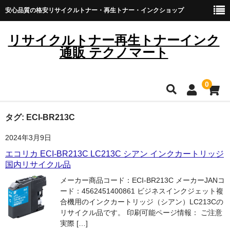
安心品質の格安リサイクルトナー・再生トナー・インクショップ
リサイクルトナー再生トナーインク
通販 テクノマート
0
HOME
タグ:
ECI-BR213C
2024年3月9日
雑貨・日用品
エコリカ ECI-BR213C LC213C シアン インクカートリッジ
トナーカートリッジ
国内リサイクル品
メーカー商品コード：ECI-BR213C メーカーJANコ
キヤノン
ード：4562451400861 ビジネスインクジェット複
合機用のインクカートリッジ（シアン）LC213Cの
ブラザー
リサイクル品です。 印刷可能ページ情報： ご注意
実際 […]
リコー