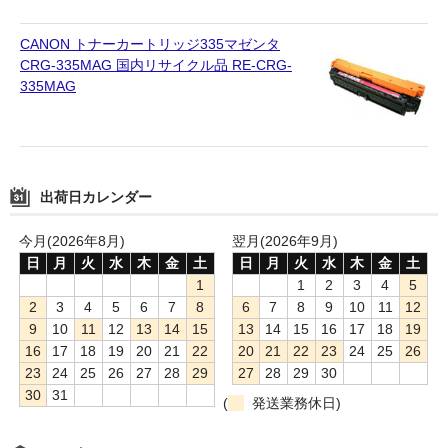
CANON トナーカートリッジ335マゼンタ
CRG-335MAG 国内リサイクル品 RE-CRG-
335MAG
出荷日カレンダー
今月(2026年8月)
翌月(2026年9月)
日
月
火
水
木
金
土
日
月
火
水
木
金
土
1
1
2
3
4
5
2
3
4
5
6
7
8
6
7
8
9
10
11
12
9
10
11
12
13
14
15
13
14
15
16
17
18
19
16
17
18
19
20
21
22
20
21
22
23
24
25
26
23
24
25
26
27
28
29
27
28
29
30
30
31
(
発送業務休日)