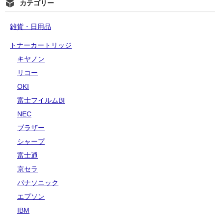
カテゴリー
雑貨・日用品
トナーカートリッジ
キヤノン
リコー
OKI
富士フイルムBI
NEC
ブラザー
シャープ
富士通
京セラ
パナソニック
エプソン
IBM