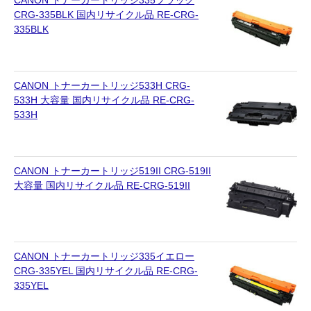
キヤノン CANON
CRG-335BLK 国内リサイクル品 RE-CRG-
335BLK
エプソン EPSON
ブラザー BROTHER
CANON トナーカートリッジ533H CRG-
リコー RICOH
533H 大容量 国内リサイクル品 RE-CRG-
533H
輪転機用インク・マスター
リソー RISO
CANON トナーカートリッジ519II CRG-519II
リコー RICOH
大容量 国内リサイクル品 RE-CRG-519II
デュプロ duplo
CANON トナーカートリッジ335イエロー
CRG-335YEL 国内リサイクル品 RE-CRG-
335YEL