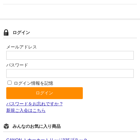
OKI
富士フイルムBI
ログイン
NEC
メールアドレス
エプソン
富士通
パスワード
シャープ
ログイン情報を記憶
京セラ
パナソニック
パスワードをお忘れですか ?
新規ご入会はこちら
IBM
みんなのお気に入り商品
インクカートリッジ
CANON トナーカートリッジ335ブラック