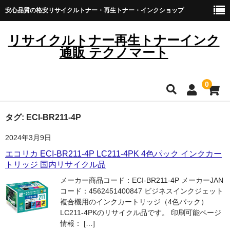
安心品質の格安リサイクルトナー・再生トナー・インクショップ
リサイクルトナー再生トナーインク
通販 テクノマート
0
HOME
タグ:
ECI-BR211-4P
2024年3月9日
雑貨・日用品
エコリカ ECI-BR211-4P LC211-4PK 4色パック インクカー
トナーカートリッジ
トリッジ 国内リサイクル品
メーカー商品コード：ECI-BR211-4P メーカーJAN
キヤノン
コード：4562451400847 ビジネスインクジェット
複合機用のインクカートリッジ（4色パック）
ブラザー
LC211-4PKのリサイクル品です。 印刷可能ページ
情報： […]
リコー