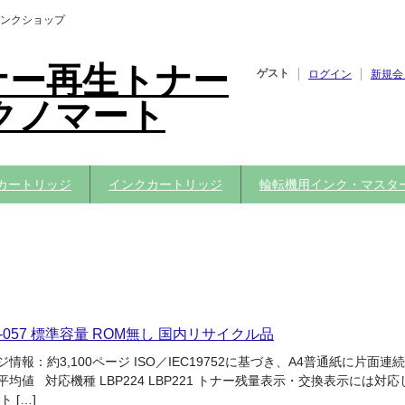
ンクショップ
ナー再生トナー
ゲスト
ログイン
新規会
クノマート
カートリッジ
インクカートリッジ
輪転機用インク・マスタ
G-057 標準容量 ROM無し 国内リサイクル品
情報：約3,100ページ ISO／IEC19752に基づき、A4普通紙に片面連
均値 対応機種 LBP224 LBP221 トナー残量表示・交換表示には対応
 […]