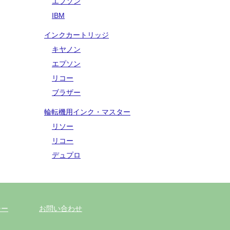
エプソン
IBM
インクカートリッジ
キヤノン
エプソン
リコー
ブラザー
輪転機用インク・マスター
リソー
リコー
デュプロ
シー
お問い合わせ