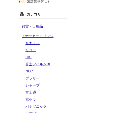
(
発送業務休日)
カテゴリー
雑貨・日用品
トナーカートリッジ
キヤノン
リコー
OKI
富士フイルムBI
NEC
ブラザー
シャープ
富士通
京セラ
パナソニック