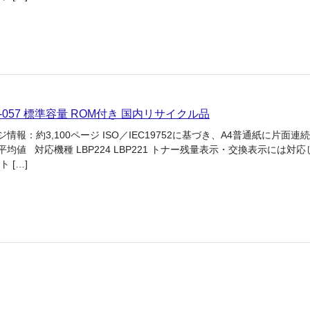
G-057 標準容量 ROM付き 国内リサイクル品
情報：約3,100ページ ISO／IEC19752に基づき、A4普通紙に片面連
均値 対応機種 LBP224 LBP221 トナー残量表示・交換表示には対応
 […]