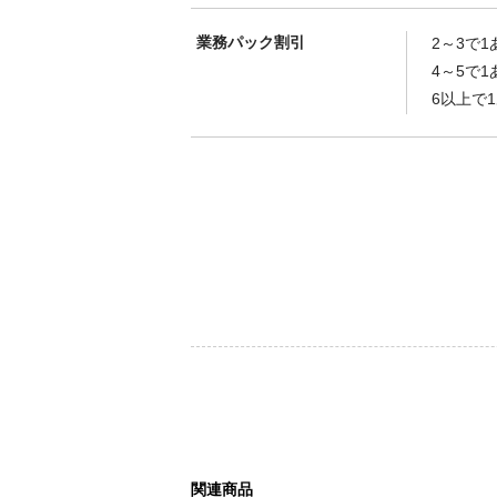
業務パック割引
2～3で1
4～5で1
6以上で
関連商品