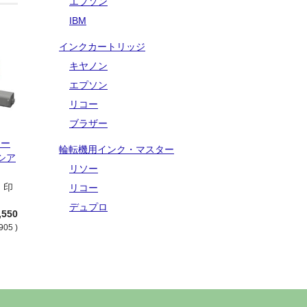
エプソン
IBM
インクカートリッジ
キヤノン
エプソン
リコー
ブラザー
ナー
輪転機用インク・マスター
シア
リソー
9 印
リコー
デュプロ
,550
905 )