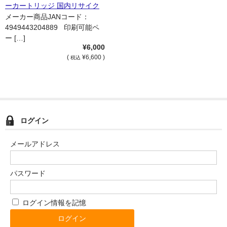
ーカートリッジ 国内リサイク
ル品
メーカー商品JANコード：
4949443204889 印刷可能ペ
ー […]
¥6,000
(
¥6,600 )
税込
ログイン
メールアドレス
パスワード
ログイン情報を記憶