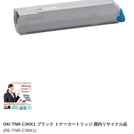
OKI
富士フイルムBI
NEC
エプソン
富士通
シャープ
京セラ
パナソニック
IBM
インクカートリッジ
OKI TNR-C3KK1 ブラック トナーカートリッジ 国内リサイクル品
(RE-TNR-C3KK1)