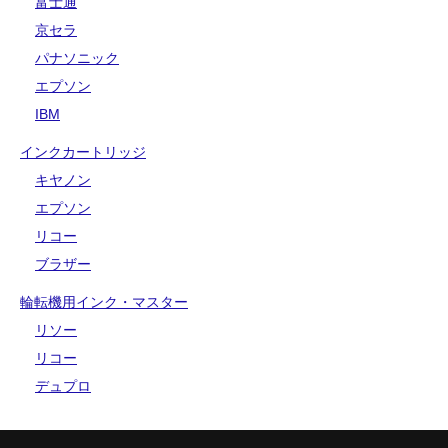
富士通
京セラ
パナソニック
エプソン
IBM
インクカートリッジ
キヤノン
エプソン
リコー
ブラザー
輪転機用インク・マスター
リソー
リコー
デュプロ