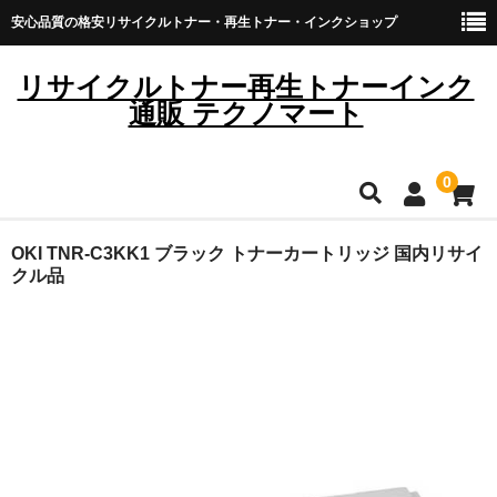
安心品質の格安リサイクルトナー・再生トナー・インクショップ
リサイクルトナー再生トナーインク
通販 テクノマート
0
HOME
OKI TNR-C3KK1 ブラック トナーカートリッジ 国内リサイ
クル品
雑貨・日用品
トナーカートリッジ
キヤノン
ブラザー
リコー