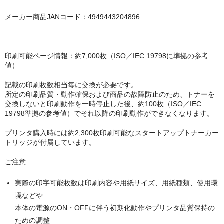
キヤノン CANON
メーカー商品JANコード：4949443204896
エプソン EPSON
ブラザー BROTHER
印刷可能ページ情報：約7,000枚（ISO／IEC 19798に準拠の参考
リコー RICOH
値）
輪転機用インク・マスター
記載の印刷枚数相当毎に交換が必要です。
所定の印刷品質・動作確保および商品の故障防止のため、トナーを
交換しないと印刷動作を一時停止した後、約100枚（ISO／IEC
リソー RISO
19798準拠の参考値）でそれ以降の印刷動作ができなくなります。
リコー RICOH
プリンタ購入時には約2,300枚印刷可能なスタートアップトナーカー
トリッジが付属しています。
デュプロ duplo
ご注意
実際の印字可能枚数は印刷内容や用紙サイズ、用紙種類、使用環
境などや
本体の電源のON・OFFに伴う初期化動作やプリンタ品質保持の
ための調整