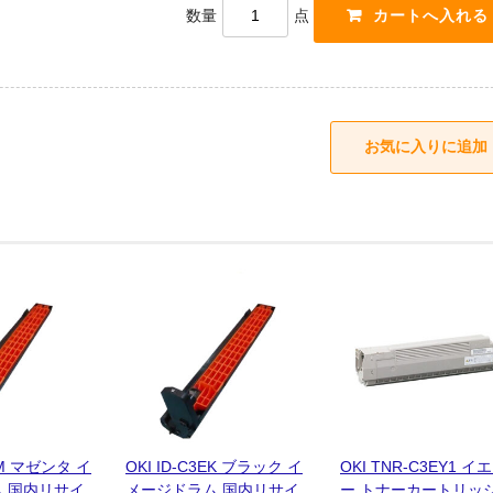
数量
点
3EM マゼンタ イ
OKI ID-C3EK ブラック イ
OKI TNR-C3EY1 イ
 国内リサイ
メージドラム 国内リサイ
ー トナーカートリッジ