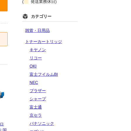
(
発送業務休日)
カテゴリー
雑貨・日用品
トナーカートリッジ
キヤノン
リコー
OKI
富士フイルムBI
NEC
ブラザー
シャープ
富士通
京セラ
パナソニック
エロ
 国