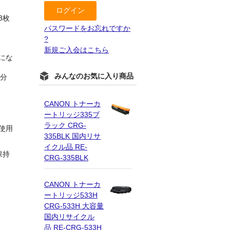
3枚
パスワードをお忘れですか
?
新規ご入会はこちら
にな
みんなのお気に入り商品
分
CANON トナーカ
ートリッジ335ブ
ラック CRG-
使用
335BLK 国内リサ
イクル品 RE-
保持
CRG-335BLK
CANON トナーカ
ートリッジ533H
CRG-533H 大容量
国内リサイクル
品 RE-CRG-533H