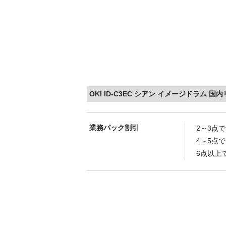
OKI ID-C3EC シアン イメージドラム 
業務パック割引
2～3点
4～5点
6点以上