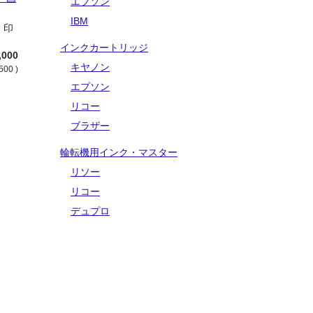
エプソン
IBM
3 印
インクカートリッジ
,000
キヤノン
500 )
エプソン
リコー
ブラザー
輪転機用インク・マスター
リソー
リコー
デュプロ