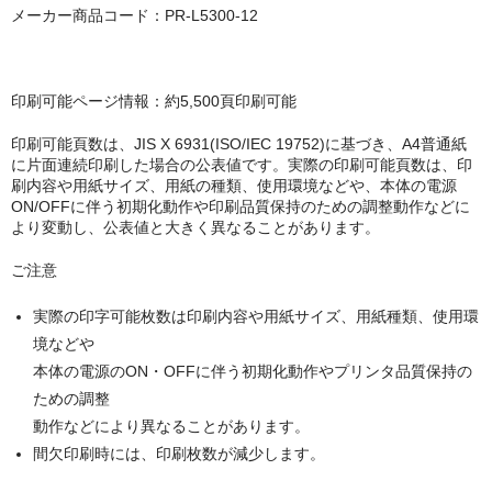
キヤノン CANON
メーカー商品コード：PR-L5300-12
エプソン EPSON
ブラザー BROTHER
印刷可能ページ情報：約5,500頁印刷可能
リコー RICOH
印刷可能頁数は、JIS X 6931(ISO/IEC 19752)に基づき、A4普通紙
に片面連続印刷した場合の公表値です。実際の印刷可能頁数は、印
刷内容や用紙サイズ、用紙の種類、使用環境などや、本体の電源
輪転機用インク・マスター
ON/OFFに伴う初期化動作や印刷品質保持のための調整動作などに
より変動し、公表値と大きく異なることがあります。
リソー RISO
ご注意
リコー RICOH
実際の印字可能枚数は印刷内容や用紙サイズ、用紙種類、使用環
デュプロ duplo
境などや
本体の電源のON・OFFに伴う初期化動作やプリンタ品質保持の
ための調整
動作などにより異なることがあります。
間欠印刷時には、印刷枚数が減少します。