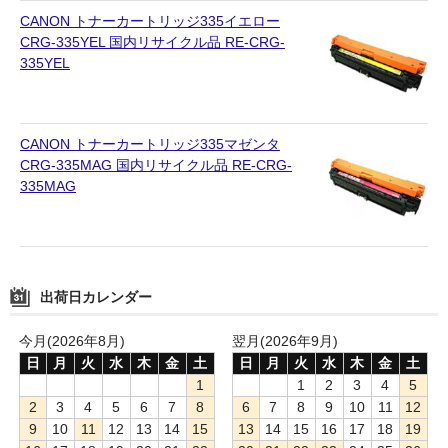
CANON トナーカートリッジ335イエロー
CRG-335YEL 国内リサイクル品 RE-CRG-
335YEL
CANON トナーカートリッジ335マゼンタ
CRG-335MAG 国内リサイクル品 RE-CRG-
335MAG
出荷日カレンダー
今月(2026年8月)
翌月(2026年9月)
日
月
火
水
木
金
土
日
月
火
水
木
金
土
1
1
2
3
4
5
2
3
4
5
6
7
8
6
7
8
9
10
11
12
9
10
11
12
13
14
15
13
14
15
16
17
18
19