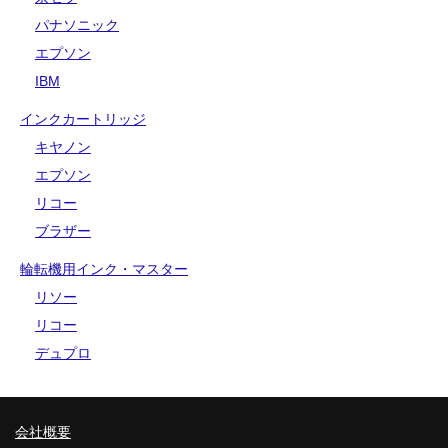
パナソニック
エプソン
IBM
インクカートリッジ
キヤノン
エプソン
リコー
ブラザー
輪転機用インク・マスター
リソー
リコー
デュプロ
会社概要