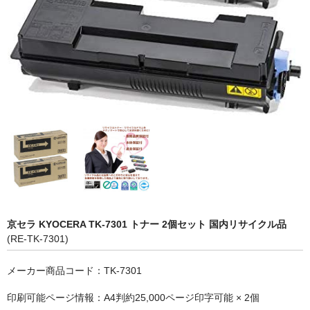
OKI
富士フイルムBI
NEC
エプソン
富士通
シャープ
京セラ
パナソニック
京セラ KYOCERA TK-7301 トナー 2個セット 国内リサイクル品
(RE-TK-7301)
IBM
メーカー商品コード：TK-7301
インクカートリッジ
印刷可能ページ情報：A4判約25,000ページ印字可能 × 2個