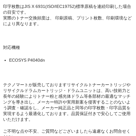
キヤノン CANON
印字枚数はJIS X 6931(ISO/IEC19752)標準原稿を連続印刷した場合
の目安です。
エプソン EPSON
実際のトナー交換頻度は、 印刷原稿、プリント枚数、印刷環境など
により異なります。
ブラザー BROTHER
リコー RICOH
対応機種
輪転機用インク・マスター
ECOSYS P4040dn
リソー RISO
リコー RICOH
テクノマートが販売しておりますリサイクルトナーカートリッジや
デュプロ duplo
リサイクルドラムカートリッジ・ドラムユニットは、高い技術力と
長年の経験によりトナー粉と感光体ドラム等各部材の最適なマッチ
ングを導き出し、メーカー特許や実用新案を侵害することのないよ
う調査・確認をし、メーカー純正品と同等の印字枚数・印字品質を
実現するよう最適化しております。品質保証付きで安心してご使用
いただけます。
ご不明な点や不安、ご質問などございましたら遠慮なくお問合せく