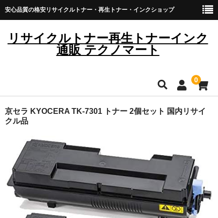
安心品質の格安リサイクルトナー・再生トナー・インクショップ
リサイクルトナー再生トナーインク
通販 テクノマート
0
HOME
京セラ KYOCERA TK-7301 トナー 2個セット 国内リサイ
クル品
雑貨・日用品
トナーカートリッジ
キヤノン
ブラザー
リコー