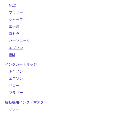
NEC
ブラザー
シャープ
富士通
京セラ
パナソニック
エプソン
IBM
インクカートリッジ
キヤノン
エプソン
リコー
ブラザー
輪転機用インク・マスター
リソー