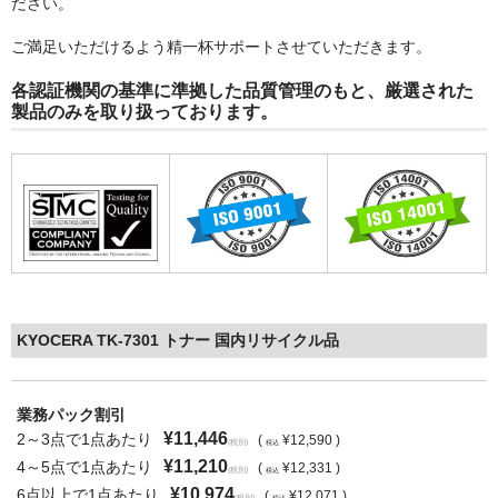
ださい。
ご満足いただけるよう精一杯サポートさせていただきます。
各認証機関の基準に準拠した品質管理のもと、厳選された
製品のみを取り扱っております。
KYOCERA TK-7301 トナー 国内リサイクル品
業務パック割引
¥11,446
2～3点で1点あたり
(
¥12,590 )
(税別)
税込
¥11,210
4～5点で1点あたり
(
¥12,331 )
(税別)
税込
¥10,974
6点以上で1点あたり
(
¥12,071 )
(税別)
税込