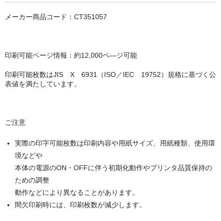
キヤノン CANON
メーカー商品コード：CT351057
エプソン EPSON
ブラザー BROTHER
印刷可能ページ情報：約12,000ペ―ジ可能
リコー RICOH
印刷可能枚数はJIS X 6931（ISO／IEC 19752）規格に基づく公
輪転機用インク・マスター
表値を満たしています。
リソー RISO
ご注意
リコー RICOH
実際の印字可能枚数は印刷内容や用紙サイズ、用紙種類、使用環
デュプロ duplo
境などや
本体の電源のON・OFFに伴う初期化動作やプリンタ品質保持の
ための調整
動作などにより異なることがあります。
間欠印刷時には、印刷枚数が減少します。