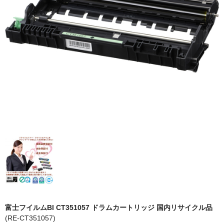
OKI
富士フイルムBI
NEC
エプソン
富士通
シャープ
京セラ
パナソニック
IBM
インクカートリッジ
富士フイルムBI CT351057 ドラムカートリッジ 国内リサイクル品
(RE-CT351057)