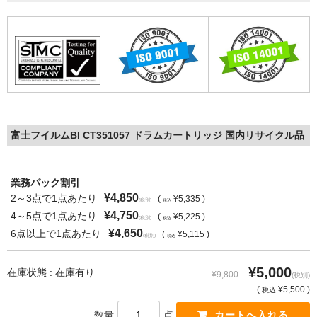
富士フイルムBI CT351057 ドラムカートリッジ 国内リサイクル品
業務パック割引
¥4,850
2～3点で1点あたり
(
¥5,335 )
(税別)
税込
¥4,750
4～5点で1点あたり
(
¥5,225 )
(税別)
税込
¥4,650
6点以上で1点あたり
(
¥5,115 )
(税別)
税込
¥5,000
在庫状態 : 在庫有り
¥9,800
(税別)
(
¥5,500 )
税込
数量
点