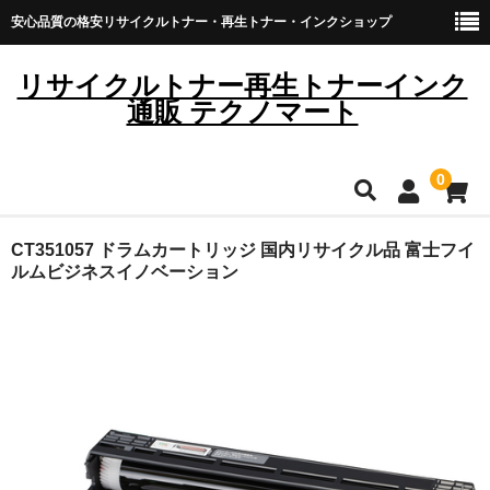
安心品質の格安リサイクルトナー・再生トナー・インクショップ
リサイクルトナー再生トナーインク
通販 テクノマート
0
HOME
CT351057 ドラムカートリッジ 国内リサイクル品 富士フイ
ルムビジネスイノベーション
雑貨・日用品
トナーカートリッジ
キヤノン
ブラザー
リコー