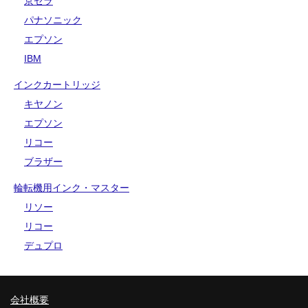
京セラ
パナソニック
エプソン
IBM
インクカートリッジ
キヤノン
エプソン
リコー
ブラザー
輪転機用インク・マスター
リソー
リコー
デュプロ
会社概要