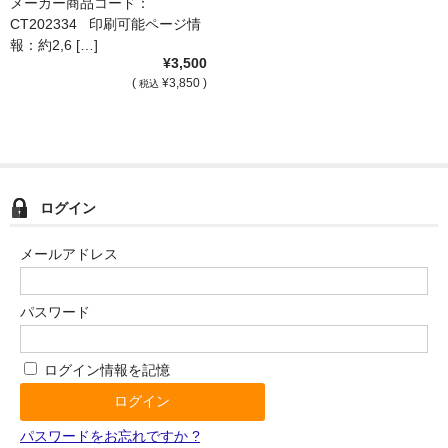
クル品
メーカー商品コード：
CT202334 印刷可能ページ情
報：約2,6 […]
¥3,500
(
¥3,850 )
税込
ログイン
メールアドレス
パスワード
ログイン情報を記憶
パスワードをお忘れですか ?