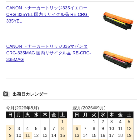
CANON トナーカートリッジ335イエロー
CRG-335YEL 国内リサイクル品 RE-CRG-
335YEL
CANON トナーカートリッジ335マゼンタ
CRG-335MAG 国内リサイクル品 RE-CRG-
335MAG
出荷日カレンダー
今月(2026年8月)
翌月(2026年9月)
日
月
火
水
木
金
土
日
月
火
水
木
金
土
1
1
2
3
4
5
2
3
4
5
6
7
8
6
7
8
9
10
11
12
9
10
11
12
13
14
15
13
14
15
16
17
18
19