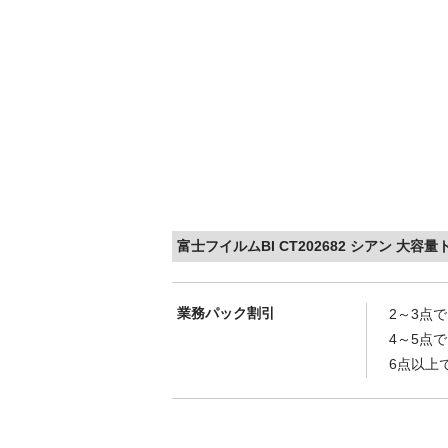
富士フイルムBI CT202682 シアン 大
業務パック割引
2～3点
4～5点
6点以上