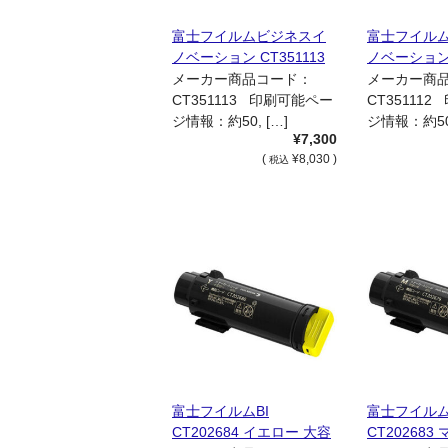
富士フイルムビジネスイ
富士フイル
ノベーション CT351113
ノベーション 
イエロー ドラムカートリ
マゼンタ ド
メーカー商品コード：
メーカー商
ッジ 国内純正品
ッジ 国内純
CT351113 印刷可能ペー
CT35111
ジ情報：約50, […]
ジ情報：約50,
¥7,300
(
¥8,030 )
税込
富士フイルムBI
富士フイルム
CT202684 イエロー 大容
CT202683