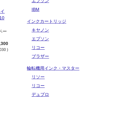
エプソン
IBM
スイ
10
インクカートリッジ
トリ
：
キヤノン
能ペー
エプソン
,300
リコー
030 )
ブラザー
輪転機用インク・マスター
リソー
リコー
デュプロ