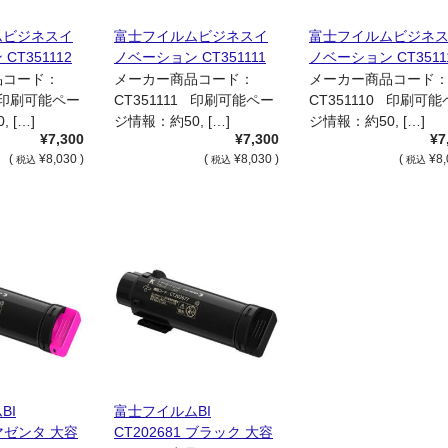
ムビジネスイ
富士フイルムビジネスイ
富士フイルムビジネ
CT351112
ノベーション CT351111
ノベーション CT3511
ラムカートリ
シアン ドラムカートリッ
ブラック ドラムカー
品コード：
メーカー商品コード：
メーカー商品コード
正品
ジ 国内純正品
ッジ 国内純正品
2 印刷可能ペー
CT351111 印刷可能ペー
CT351110 印刷可
 […]
ジ情報：約50, […]
ジ情報：約50, […]
¥7,300
¥7,300
¥7
(
¥8,030 )
(
¥8,030 )
(
¥8,
税込
税込
税込
BI
富士フイルムBI
 マゼンタ 大容
CT202681 ブラック 大容