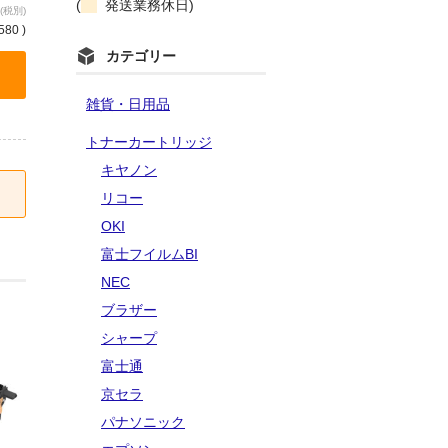
(
発送業務休日)
(税別)
580 )
カテゴリー
雑貨・日用品
トナーカートリッジ
キヤノン
リコー
OKI
富士フイルムBI
NEC
ブラザー
シャープ
富士通
京セラ
パナソニック