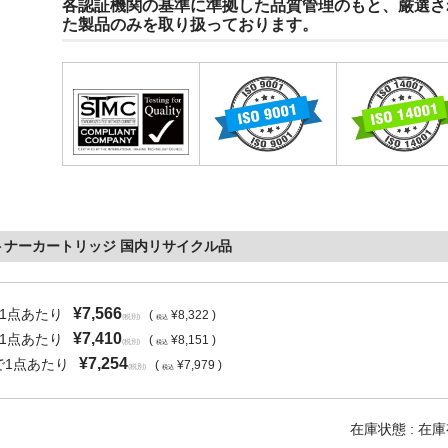
各認証機関の基準に準拠した品質管理のもと、厳選さ
た製品のみを取り扱っております。
容量トナーカートリッジ 国内リサイクル品
¥7,566
で1点あたり
(
¥8,322 )
(税別)
税込
¥7,410
で1点あたり
(
¥8,151 )
(税別)
税込
¥7,254
で1点あたり
(
¥7,979 )
(税別)
税込
在庫状態 : 在