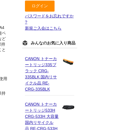
パスワードをお忘れですか
?
A4
新規ご入会はこちら
能ペ
など
みんなのお気に入り商品
保持
こと
CANON トナーカ
ートリッジ335ブ
ラック CRG-
335BLK 国内リサ
使用
イクル品 RE-
CRG-335BLK
保持
CANON トナーカ
ートリッジ533H
CRG-533H 大容量
国内リサイクル
品 RE-CRG-533H