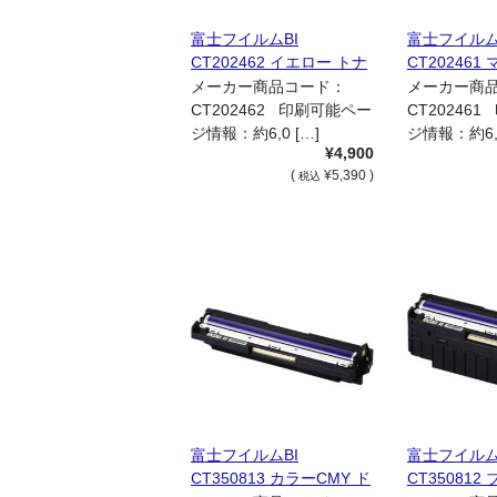
富士フイルムBI
富士フイルム
CT202462 イエロー トナ
CT202461
ーカートリッジ 国内リサ
ーカートリッ
メーカー商品コード：
メーカー商
イクル品
イクル品
CT202462 印刷可能ペー
CT20246
ジ情報：約6,0 […]
ジ情報：約6,0
¥4,900
(
¥5,390 )
税込
富士フイルムBI
富士フイルム
CT350813 カラーCMY ド
CT350812