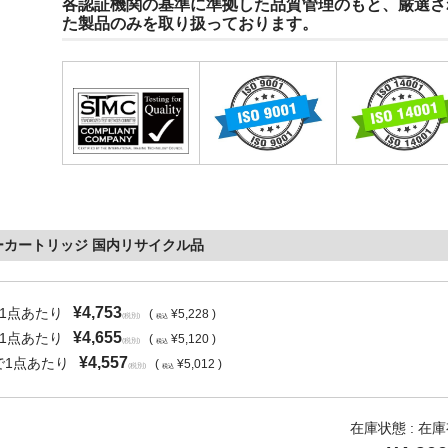
各認証機関の基準に準拠した品質管理のもと、厳選さ
た製品のみを取り扱っております。
トナーカートリッジ 国内リサイクル品
¥4,753
で1点あたり
(
¥5,228 )
(税別)
税込
¥4,655
で1点あたり
(
¥5,120 )
(税別)
税込
¥4,557
で1点あたり
(
¥5,012 )
(税別)
税込
在庫状態 : 在