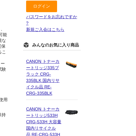
パスワードをお忘れですか
?
き、
新規ご入会はこちら
可能
境な
みんなのお気に入り商品
質保
るこ
CANON トナーカ
ター
ートリッジ335ブ
試験
ラック CRG-
335BLK 国内リサ
イクル品 RE-
CRG-335BLK
使用
CANON トナーカ
保持
ートリッジ533H
CRG-533H 大容量
国内リサイクル
品 RE-CRG-533H