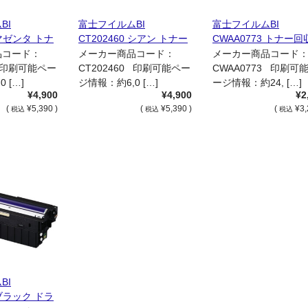
BI
富士フイルムBI
富士フイルムBI
 マゼンタ トナ
CT202460 シアン トナー
CWAA0773 トナー回
ジ 国内リサ
カートリッジ 国内リサイ
トル 国内純正品
品コード：
メーカー商品コード：
メーカー商品コード
クル品
1 印刷可能ペー
CT202460 印刷可能ペー
CWAA0773 印刷可
 […]
ジ情報：約6,0 […]
ージ情報：約24, […]
¥4,900
¥4,900
¥2
(
¥5,390 )
(
¥5,390 )
(
¥3,
税込
税込
税込
BI
 ブラック ドラ