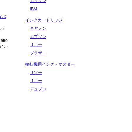
エプソン
IBM
収ボ
インクカートリッジ
：
キヤノン
能ペ
エプソン
,950
リコー
245 )
ブラザー
輪転機用インク・マスター
リソー
リコー
デュプロ