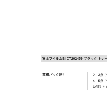
富士フイルムBI CT202459 ブラック 
業務パック割引
2～3点
4～5点
6点以上