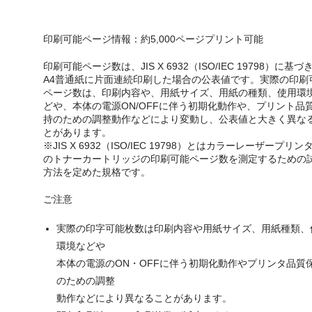
印刷可能ページ情報：約5,000ページプリント可能
印刷可能ページ数は、JIS X 6932（ISO/IEC 19798）に基づ
A4普通紙に片面連続印刷した場合の公表値です。実際の印刷
ページ数は、印刷内容や、用紙サイズ、用紙の種類、使用環
どや、本体の電源ON/OFFに伴う初期化動作や、プリント品
持のための調整動作などにより変動し、公表値と大きく異な
とがあります。
※JIS X 6932（ISO/IEC 19798）とはカラーレーザープリン
のトナーカートリッジの印刷可能ページ数を測定するための
方法を定めた規格です。
ご注意
実際の印字可能枚数は印刷内容や用紙サイズ、用紙種類、
環境などや
本体の電源のON・OFFに伴う初期化動作やプリンタ品質
のための調整
動作などにより異なることがあります。