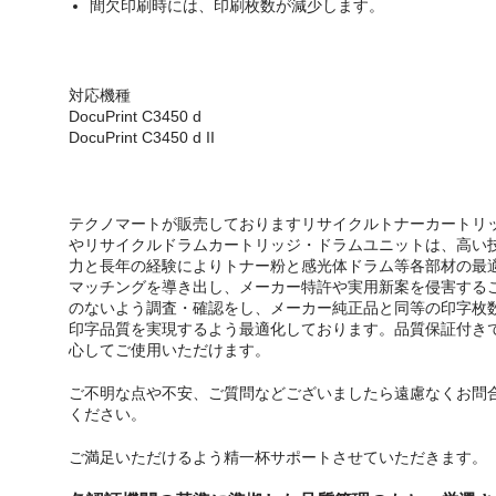
間欠印刷時には、印刷枚数が減少します。
対応機種
DocuPrint C3450 d
DocuPrint C3450 d II
テクノマートが販売しておりますリサイクルトナーカートリ
やリサイクルドラムカートリッジ・ドラムユニットは、高い
力と長年の経験によりトナー粉と感光体ドラム等各部材の最
マッチングを導き出し、メーカー特許や実用新案を侵害する
のないよう調査・確認をし、メーカー純正品と同等の印字枚
印字品質を実現するよう最適化しております。品質保証付き
心してご使用いただけます。
ご不明な点や不安、ご質問などございましたら遠慮なくお問
ください。
ご満足いただけるよう精一杯サポートさせていただきます。