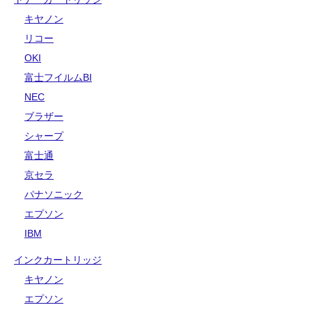
キヤノン
リコー
OKI
富士フイルムBI
NEC
ブラザー
シャープ
富士通
京セラ
パナソニック
エプソン
IBM
インクカートリッジ
キヤノン
エプソン