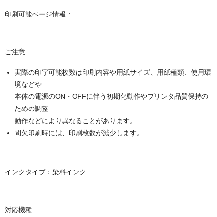
キヤノン CANON
印刷可能ページ情報：
エプソン EPSON
ブラザー BROTHER
ご注意
リコー RICOH
実際の印字可能枚数は印刷内容や用紙サイズ、用紙種類、使用環
輪転機用インク・マスター
境などや
本体の電源のON・OFFに伴う初期化動作やプリンタ品質保持の
リソー RISO
ための調整
動作などにより異なることがあります。
リコー RICOH
間欠印刷時には、印刷枚数が減少します。
デュプロ duplo
インクタイプ：染料インク
対応機種