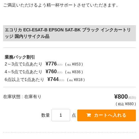
ご満足いただけるよう精一杯サポートさせていただきます。
エコリカ ECI-ESAT-B EPSON SAT-BK ブラック インクカートリ
ッジ 国内リサイクル品
業務パック割引
¥776
2～3点で1点あたり
(
¥853 )
(税別)
税込
¥760
4～5点で1点あたり
(
¥836 )
(税別)
税込
¥744
6点以上で1点あたり
(
¥818 )
(税別)
税込
¥800
在庫状態 : 在庫有り
(税別)
(
¥880 )
税込
数量
点