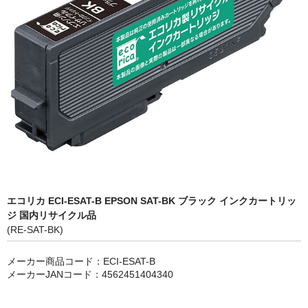
OKI
富士フイルムBI
NEC
エプソン
富士通
シャープ
京セラ
エコリカ ECI-ESAT-B EPSON SAT-BK ブラック インクカートリッ
ジ 国内リサイクル品
パナソニック
(RE-SAT-BK)
IBM
メーカー商品コード：ECI-ESAT-B
メーカーJANコード：4562451404340
インクカートリッジ