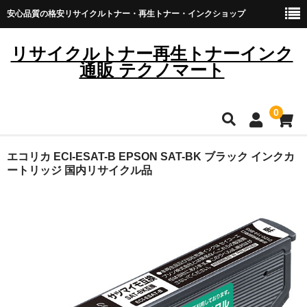
安心品質の格安リサイクルトナー・再生トナー・インクショップ
リサイクルトナー再生トナーインク
通販 テクノマート
0
HOME
エコリカ ECI-ESAT-B EPSON SAT-BK ブラック インクカ
ートリッジ 国内リサイクル品
雑貨・日用品
トナーカートリッジ
キヤノン
ブラザー
リコー