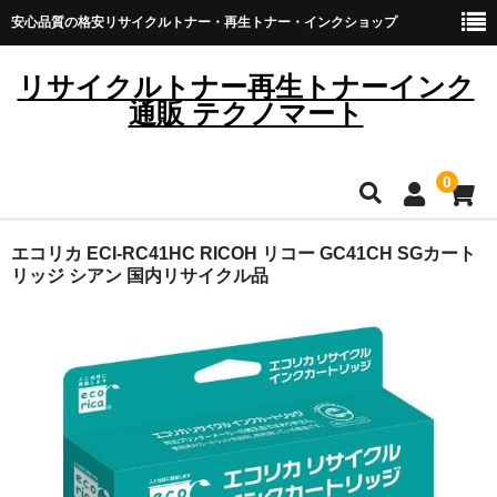
安心品質の格安リサイクルトナー・再生トナー・インクショップ
リサイクルトナー再生トナーインク
通販 テクノマート
0
HOME
エコリカ ECI-RC41HC RICOH リコー GC41CH SGカート
リッジ シアン 国内リサイクル品
雑貨・日用品
トナーカートリッジ
キヤノン
ブラザー
リコー