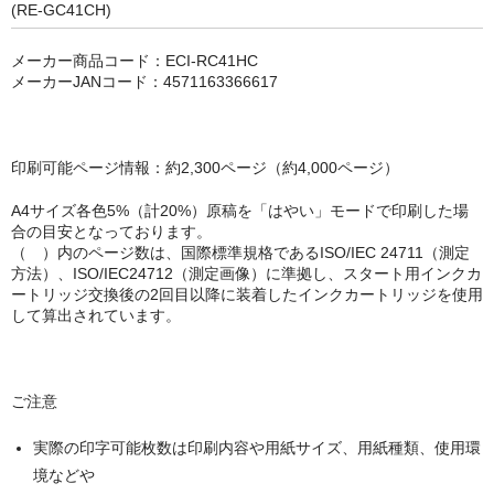
キヤノン CANON
(RE-GC41CH)
エプソン EPSON
メーカー商品コード：ECI-RC41HC
メーカーJANコード：4571163366617
ブラザー BROTHER
リコー RICOH
印刷可能ページ情報：約2,300ページ（約4,000ページ）
輪転機用インク・マスター
A4サイズ各色5%（計20%）原稿を「はやい」モードで印刷した場
合の目安となっております。
リソー RISO
（ ）内のページ数は、国際標準規格であるISO/IEC 24711（測定
方法）、ISO/IEC24712（測定画像）に準拠し、スタート用インクカ
リコー RICOH
ートリッジ交換後の2回目以降に装着したインクカートリッジを使用
して算出されています。
デュプロ duplo
ご注意
実際の印字可能枚数は印刷内容や用紙サイズ、用紙種類、使用環
境などや