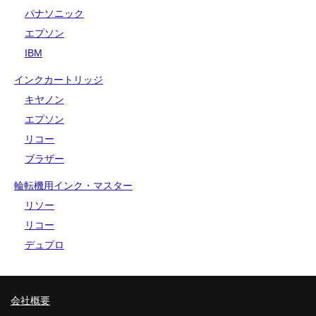
パナソニック
エプソン
IBM
インクカートリッジ
キヤノン
エプソン
リコー
ブラザー
輪転機用インク・マスター
リソー
リコー
デュプロ
会社概要