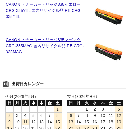
CANON トナーカートリッジ335イエロー
CRG-335YEL 国内リサイクル品 RE-CRG-
335YEL
CANON トナーカートリッジ335マゼンタ
CRG-335MAG 国内リサイクル品 RE-CRG-
335MAG
出荷日カレンダー
今月(2026年8月)
翌月(2026年9月)
日
月
火
水
木
金
土
日
月
火
水
木
金
土
1
1
2
3
4
5
2
3
4
5
6
7
8
6
7
8
9
10
11
12
9
10
11
12
13
14
15
13
14
15
16
17
18
19
16
17
18
19
20
21
22
20
21
22
23
24
25
26