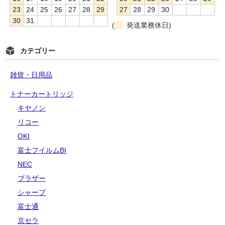
23
24
25
26
27
28
29
27
28
29
30
30
31
(
発送業務休日)
カテゴリー
雑貨・日用品
トナーカートリッジ
キヤノン
リコー
OKI
富士フイルムBI
NEC
ブラザー
シャープ
富士通
京セラ