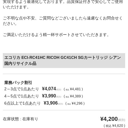
実現するよう最適化しております。品質保証付きで安心してご使用
いただけます。
ご不明な点や不安、ご質問などございましたら遠慮なくお問合せく
ださい。
ご満足いただけるよう精一杯サポートさせていただきます。
エコリカ ECI-RC41HC RICOH GC41CH SGカートリッジ シアン
国内リサイクル品
業務パック割引
¥4,074
2～3点で1点あたり
(
¥4,481 )
(税別)
税込
¥3,990
4～5点で1点あたり
(
¥4,389 )
(税別)
税込
¥3,906
6点以上で1点あたり
(
¥4,296 )
(税別)
税込
¥4,200
在庫状態 : 在庫有り
(税別)
(
¥4,620 )
税込