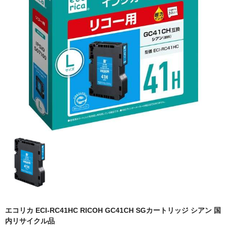
OKI
富士フイルムBI
NEC
エプソン
富士通
シャープ
京セラ
パナソニック
IBM
インクカートリッジ
エコリカ ECI-RC41HC RICOH GC41CH SGカートリッジ シアン 国
内リサイクル品