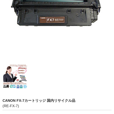
OKI
富士フイルムBI
NEC
エプソン
富士通
シャープ
京セラ
パナソニック
IBM
CANON FX-7カートリッジ 国内リサイクル品
インクカートリッジ
(RE-FX-7)