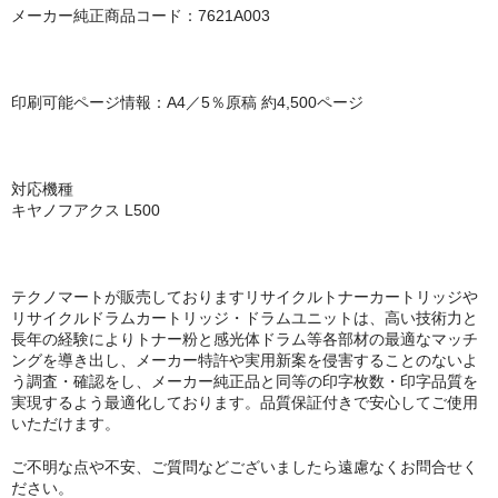
キヤノン CANON
メーカー純正商品コード：7621A003
エプソン EPSON
ブラザー BROTHER
印刷可能ページ情報：A4／5％原稿 約4,500ページ
リコー RICOH
輪転機用インク・マスター
対応機種
キヤノフアクス L500
リソー RISO
リコー RICOH
テクノマートが販売しておりますリサイクルトナーカートリッジや
リサイクルドラムカートリッジ・ドラムユニットは、高い技術力と
デュプロ duplo
長年の経験によりトナー粉と感光体ドラム等各部材の最適なマッチ
ングを導き出し、メーカー特許や実用新案を侵害することのないよ
う調査・確認をし、メーカー純正品と同等の印字枚数・印字品質を
実現するよう最適化しております。品質保証付きで安心してご使用
いただけます。
ご不明な点や不安、ご質問などございましたら遠慮なくお問合せく
ださい。