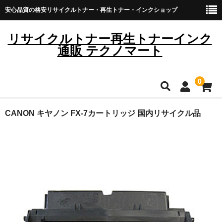
安心品質の格安リサイクルトナー・再生トナー・インクショップ
リサイクルトナー再生トナーインク
通販 テクノマート
0
HOME
CANON キヤノン FX-7カートリッジ 国内リサイクル品
雑貨・日用品
トナーカートリッジ
キヤノン
ブラザー
リコー