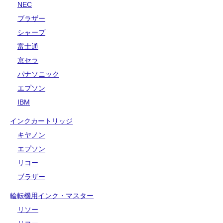
NEC
ブラザー
シャープ
富士通
京セラ
パナソニック
エプソン
IBM
インクカートリッジ
キヤノン
エプソン
リコー
ブラザー
輪転機用インク・マスター
リソー