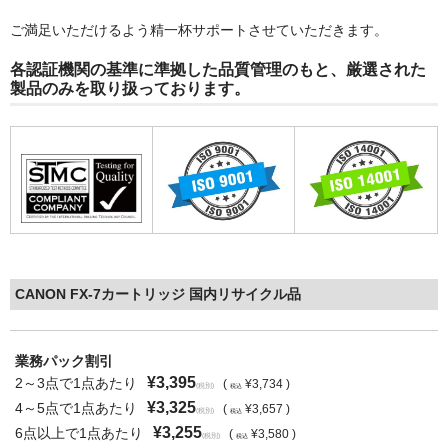
ご満足いただけるよう精一杯サポートさせていただきます。
各認証機関の基準に準拠した品質管理のもと、厳選された
製品のみを取り扱っております。
CANON FX-7カートリッジ 国内リサイクル品
業務パック割引
¥3,395
2～3点で1点あたり
(
¥3,734 )
(税別)
税込
¥3,325
4～5点で1点あたり
(
¥3,657 )
(税別)
税込
¥3,255
6点以上で1点あたり
(
¥3,580 )
(税別)
税込