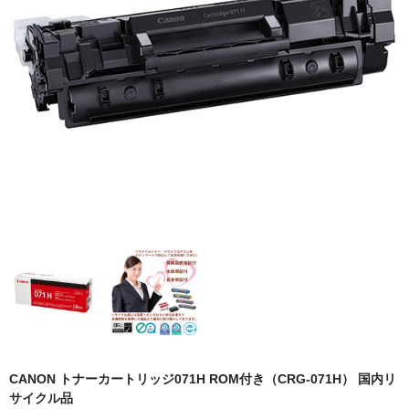
OKI
富士フイルムBI
NEC
エプソン
富士通
シャープ
京セラ
パナソニック
IBM
インクカートリッジ
CANON トナーカートリッジ071H ROM付き（CRG-071H） 国内リ
サイクル品