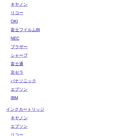
キヤノン
リコー
OKI
富士フイルムBI
NEC
ブラザー
シャープ
富士通
京セラ
パナソニック
エプソン
IBM
インクカートリッジ
キヤノン
エプソン
リコー