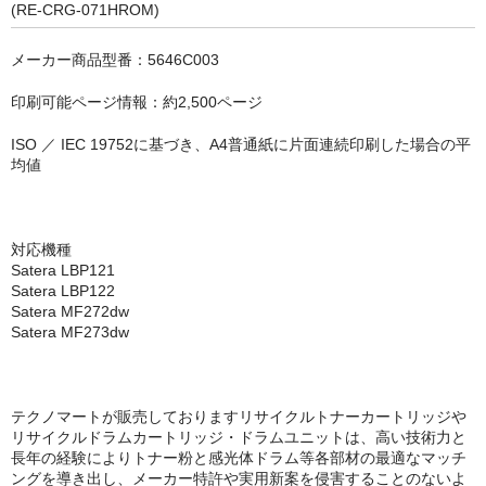
キヤノン CANON
(RE-CRG-071HROM)
エプソン EPSON
メーカー商品型番：5646C003
ブラザー BROTHER
印刷可能ページ情報：約2,500ページ
リコー RICOH
ISO ／ IEC 19752に基づき、A4普通紙に片面連続印刷した場合の平
均値
輪転機用インク・マスター
リソー RISO
対応機種
Satera LBP121
リコー RICOH
Satera LBP122
Satera MF272dw
デュプロ duplo
Satera MF273dw
テクノマートが販売しておりますリサイクルトナーカートリッジや
リサイクルドラムカートリッジ・ドラムユニットは、高い技術力と
長年の経験によりトナー粉と感光体ドラム等各部材の最適なマッチ
ングを導き出し、メーカー特許や実用新案を侵害することのないよ