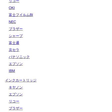
リコー
OKI
富士フイルムBI
NEC
ブラザー
シャープ
富士通
京セラ
パナソニック
エプソン
IBM
インクカートリッジ
キヤノン
エプソン
リコー
ブラザー