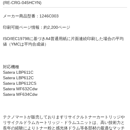
キヤノン CANON
(RE-CRG-045HCYN)
エプソン EPSON
メーカー商品型番：1246C003
ブラザー BROTHER
印刷可能ページ情報：約2,200ページ
リコー RICOH
ISO/IEC19798に基づきA4普通用紙に片面連続印刷した場合の平均
値（YMCは平均合成値）
輪転機用インク・マスター
リソー RISO
対応機種
Satera LBP611C
リコー RICOH
Satera LBP612C
Satera LBP612CS
デュプロ duplo
Satera MF632Cdw
Satera MF634Cdw
テクノマートが販売しておりますリサイクルトナーカートリッジや
リサイクルドラムカートリッジ・ドラムユニットは、高い技術力と
長年の経験によりトナー粉と感光体ドラム等各部材の最適なマッチ