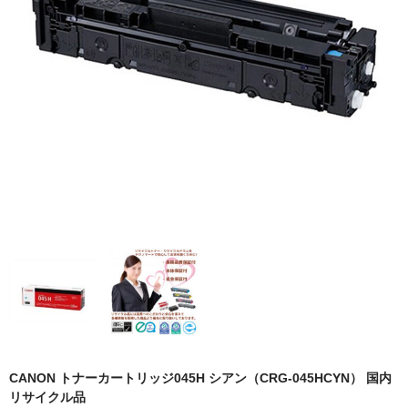
OKI
富士フイルムBI
NEC
エプソン
富士通
シャープ
京セラ
パナソニック
IBM
インクカートリッジ
CANON トナーカートリッジ045H シアン（CRG-045HCYN） 国内
リサイクル品