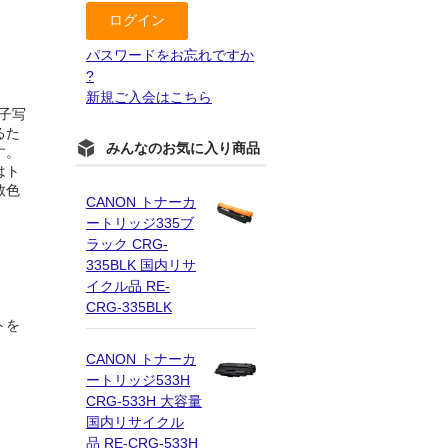
パスワードをお忘れですか
?
新規ご入会はこちら
電子写
るた
みんなのお気に入り商品
す。
はト
数色
CANON トナーカ
ートリッジ335ブ
ラック CRG-
335BLK 国内リサ
イクル品 RE-
CRG-335BLK
トを
CANON トナーカ
ートリッジ533H
CRG-533H 大容量
国内リサイクル
品 RE-CRG-533H