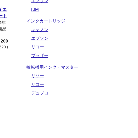
エプソン
 イエ
IBM
ート
インクカートリッジ
ル品
4年
商品
キヤノン
4
エプソン
,200
リコー
520 )
ブラザー
輪転機用インク・マスター
リソー
リコー
デュプロ