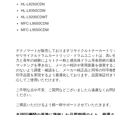
HL-L8250CDN
HL-L8350CDW
HL-L9200CDWT
MFC-L8650CDW
MFC-L9550CDW
テクノマートが販売しておりますリサイクルトナーカートリ
やリサイクルドラムカートリッジ・ドラムユニットは、高い
力と長年の経験によりトナー粉と感光体ドラム等各部材の最
マッチングを導き出し、メーカー特許や実用新案を侵害する
のないよう調査・確認をし、メーカー純正品と同等の印字枚
印字品質を実現するよう最適化しております。品質保証付き
心してご使用いただけます。
ご不明な点や不安、ご質問などございましたら遠慮なくお問
ください。
ご満足いただけるよう精一杯サポートさせていただきます。
各認証機関の基準に準拠した品質管理のもと、厳選さ