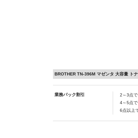
BROTHER TN-396M マゼンタ 大容量
業務パック割引
2～3点
4～5点
6点以上