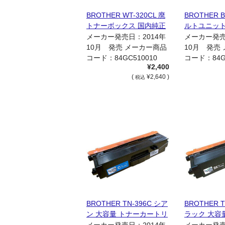
BROTHER WT-320CL 廃
BROTHER B
トナーボックス 国内純正
ルトユニット
品
メーカー発売日：2014年
メーカー発売
10月 発売 メーカー商品
10月 発売
コード：84GC510010
コード：84GB
¥2,400
[…]
[…]
(
¥2,640 )
税込
BROTHER TN-396C シア
BROTHER T
ン 大容量 トナーカートリ
ラック 大容
ッジ 国内リサイクル品
トリッジ 国
メーカー発売日：2014年
メーカー発売