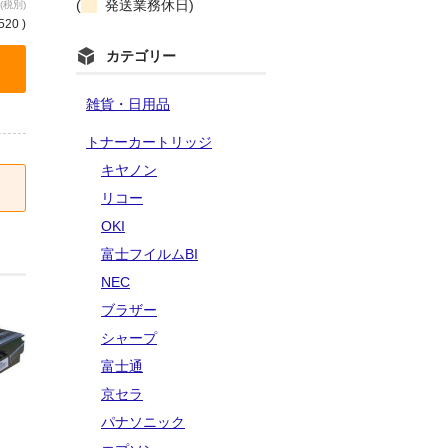
(
発送業務休日)
(税別)
520 )
カテゴリー
雑貨・日用品
トナーカートリッジ
キヤノン
リコー
OKI
富士フイルムBI
NEC
ブラザー
シャープ
富士通
京セラ
パナソニック