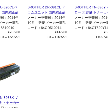
U-320CL ベ
BROTHER DR-391CL ド
BROTHER TN-396Y
 国内純正品
ラムユニット 国内純正品
ロー 大容量 トナーカ
リッジ 国内リサイク
日：2014年
メーカー発売日：2014年
メーカー発売日：201
 メーカー商品
10月 発売 メーカー商品
10月 発売 メーカー
510010
コード：84GD510014
コード：84GT520Y1
¥20,200
¥14,200
¥3
[…]
[…]
(
¥22,220 )
(
¥15,620 )
(
¥3,
税込
税込
税込
N-396BK ブ
量 トナーカー
内リサイクル
日：2014年