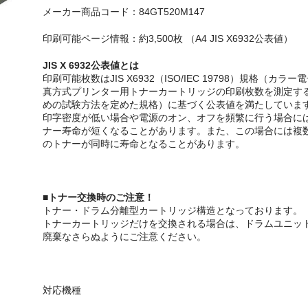
メーカー商品コード：
84GT520M147
印刷可能ページ情報：約3,500枚 （A4 JIS X6932公表値）
JIS X 6932公表値とは
印刷可能枚数はJIS X6932（ISO/IEC 19798）規格（カラー
真方式プリンター用トナーカートリッジの印刷枚数を測定す
めの試験方法を定めた規格）に基づく公表値を満たしていま
印字密度が低い場合や電源のオン、オフを頻繁に行う場合に
ナー寿命が短くなることがあります。また、この場合には複
のトナーが同時に寿命となることがあります。
■
トナー交換時のご注意！
トナー・ドラム分離型カートリッジ構造となっております。
トナーカートリッジだけを交換される場合は、ドラムユニッ
廃棄なさらぬようにご注意ください。
対応機種