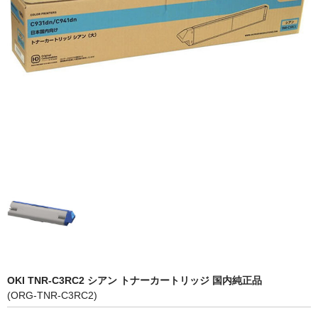
OKI
富士フイルムBI
NEC
エプソン
富士通
シャープ
京セラ
パナソニック
IBM
OKI TNR-C3RC2 シアン トナーカートリッジ 国内純正品
インクカートリッジ
(ORG-TNR-C3RC2)