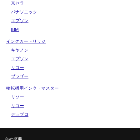
京セラ
パナソニック
エプソン
IBM
インクカートリッジ
キヤノン
エプソン
リコー
ブラザー
輪転機用インク・マスター
リソー
リコー
デュプロ
会社概要