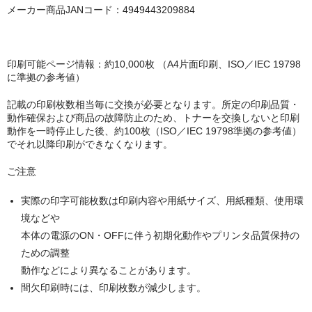
キヤノン CANON
メーカー商品JANコード：4949443209884
エプソン EPSON
ブラザー BROTHER
印刷可能ページ情報：約10,000枚 （A4片面印刷、ISO／IEC 19798
に準拠の参考値）
リコー RICOH
記載の印刷枚数相当毎に交換が必要となります。所定の印刷品質・
動作確保および商品の故障防止のため、トナーを交換しないと印刷
輪転機用インク・マスター
動作を一時停止した後、約100枚（ISO／IEC 19798準拠の参考値）
でそれ以降印刷ができなくなります。
リソー RISO
ご注意
リコー RICOH
実際の印字可能枚数は印刷内容や用紙サイズ、用紙種類、使用環
デュプロ duplo
境などや
本体の電源のON・OFFに伴う初期化動作やプリンタ品質保持の
ための調整
動作などにより異なることがあります。
間欠印刷時には、印刷枚数が減少します。