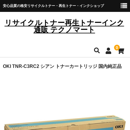
安心品質の格安リサイクルトナー・再生トナー・インクショップ
リサイクルトナー再生トナーインク
通販 テクノマート
0
HOME
OKI TNR-C3RC2 シアン トナーカートリッジ 国内純正品
雑貨・日用品
トナーカートリッジ
キヤノン
ブラザー
リコー