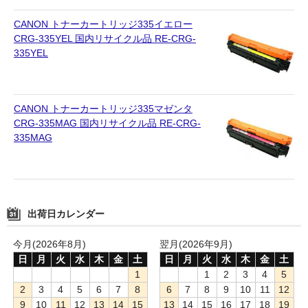
CANON トナーカートリッジ335イエロー
CRG-335YEL 国内リサイクル品 RE-CRG-
335YEL
CANON トナーカートリッジ335マゼンタ
CRG-335MAG 国内リサイクル品 RE-CRG-
335MAG
出荷日カレンダー
今月(2026年8月)
翌月(2026年9月)
日
月
火
水
木
金
土
日
月
火
水
木
金
土
1
1
2
3
4
5
2
3
4
5
6
7
8
6
7
8
9
10
11
12
9
10
11
12
13
14
15
13
14
15
16
17
18
19