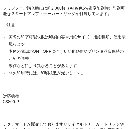
キヤノン CANON
プリンターご購入時には約2,000枚（A4各色5%密度印刷時）印刷可
エプソン EPSON
能なスタートアップトナーカートリッジが付属しています。
ブラザー BROTHER
ご注意
リコー RICOH
実際の印字可能枚数は印刷内容や用紙サイズ、用紙種類、使用環
境などや
輪転機用インク・マスター
本体の電源のON・OFFに伴う初期化動作やプリンタ品質保持の
ための調整
リソー RISO
動作などにより異なることがあります。
間欠印刷時には、印刷枚数が減少します。
リコー RICOH
デュプロ duplo
対応機種
C8800-P
テクノマートが販売しておりますリサイクルトナーカートリッジや