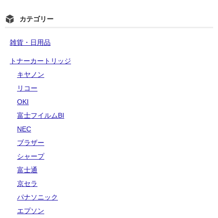
カテゴリー
雑貨・日用品
トナーカートリッジ
キヤノン
リコー
OKI
富士フイルムBI
NEC
ブラザー
シャープ
富士通
京セラ
パナソニック
エプソン