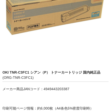
OKI
富士フイルムBI
NEC
エプソン
富士通
シャープ
京セラ
OKI TNR-C3FC1 シアン（P） トナーカートリッジ 国内純正品
(ORG-TNR-C3FC1)
パナソニック
メーカー商品JANコード：4949443203387
IBM
インクカートリッジ
印刷可能ページ情報：約6,000枚（A4各色5%密度印刷時）