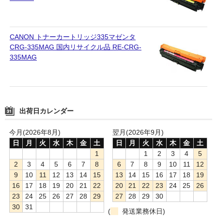
CANON トナーカートリッジ335マゼンタ
CRG-335MAG 国内リサイクル品 RE-CRG-
335MAG
出荷日カレンダー
今月(2026年8月)
翌月(2026年9月)
日
月
火
水
木
金
土
日
月
火
水
木
金
土
1
1
2
3
4
5
2
3
4
5
6
7
8
6
7
8
9
10
11
12
9
10
11
12
13
14
15
13
14
15
16
17
18
19
16
17
18
19
20
21
22
20
21
22
23
24
25
26
23
24
25
26
27
28
29
27
28
29
30
30
31
(
発送業務休日)