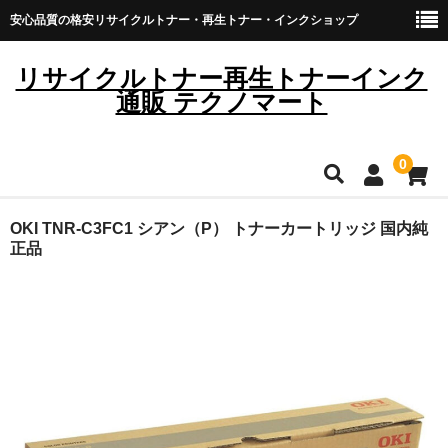
安心品質の格安リサイクルトナー・再生トナー・インクショップ
リサイクルトナー再生トナーインク
通販 テクノマート
0
HOME
OKI TNR-C3FC1 シアン（P） トナーカートリッジ 国内純
正品
雑貨・日用品
トナーカートリッジ
キヤノン
ブラザー
リコー