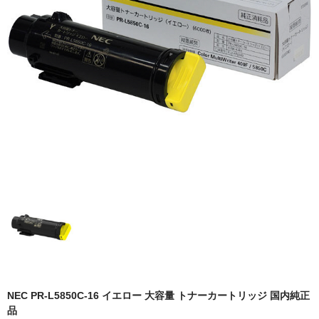
OKI
富士フイルムBI
NEC
エプソン
富士通
シャープ
京セラ
パナソニック
IBM
インクカートリッジ
NEC PR-L5850C-16 イエロー 大容量 トナーカートリッジ 国内純正
品