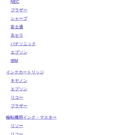
NEC
ブラザー
シャープ
富士通
京セラ
パナソニック
エプソン
IBM
インクカートリッジ
キヤノン
エプソン
リコー
ブラザー
輪転機用インク・マスター
リソー
リコー