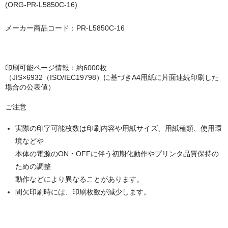
キヤノン CANON
(ORG-PR-L5850C-16)
エプソン EPSON
メーカー商品コード：PR-L5850C-16
ブラザー BROTHER
リコー RICOH
印刷可能ページ情報：約6000枚
（JIS×6932（ISO/IEC19798）に基づきA4用紙に片面連続印刷した
輪転機用インク・マスター
場合の公表値）
ご注意
リソー RISO
実際の印字可能枚数は印刷内容や用紙サイズ、用紙種類、使用環
リコー RICOH
境などや
デュプロ duplo
本体の電源のON・OFFに伴う初期化動作やプリンタ品質保持の
ための調整
動作などにより異なることがあります。
間欠印刷時には、印刷枚数が減少します。