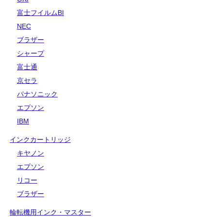
富士フイルムBI
NEC
ブラザー
シャープ
富士通
京セラ
パナソニック
エプソン
IBM
インクカートリッジ
キヤノン
エプソン
リコー
ブラザー
輪転機用インク・マスター