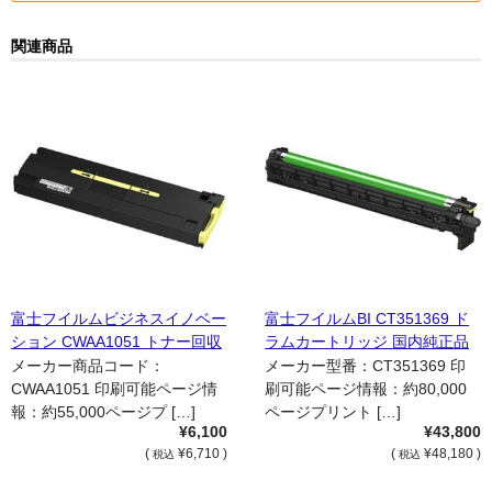
関連商品
富士フイルムビジネスイノベー
富士フイルムBI CT351369 ド
ション CWAA1051 トナー回収
ラムカートリッジ 国内純正品
ボトル 国内純正品
メーカー商品コード：
メーカー型番：CT351369 印
CWAA1051 印刷可能ページ情
刷可能ページ情報：約80,000
報：約55,000ページプ […]
ページプリント […]
¥6,100
¥43,800
(
¥6,710 )
(
¥48,180 )
税込
税込