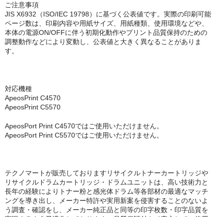
キヤノン CANON
ご注意事項
JIS X6932（ISO/IEC 19798）に基づく公表値です。実際の印刷可能
エプソン EPSON
ページ数は、印刷内容や用紙サイズ、用紙種類、使用環境などや、
本体の電源ON/OFFに伴う初期化動作やプリント品質保持のための
ブラザー BROTHER
調整動作などにより変動し、公表値と大きく異なることがありま
す。
リコー RICOH
輪転機用インク・マスター
対応機種
ApeosPrint C4570
リソー RISO
ApeosPrint C5570
リコー RICOH
ApeosPort Print C4570ではご使用いただけません。
ApeosPort Print C5570ではご使用いただけません。
デュプロ duplo
テクノマートが販売しておりますリサイクルトナーカートリッジや
リサイクルドラムカートリッジ・ドラムユニットは、高い技術力と
長年の経験によりトナー粉と感光体ドラム等各部材の最適なマッチ
ングを導き出し、メーカー特許や実用新案を侵害することのないよ
う調査・確認をし、メーカー純正品と同等の印字枚数・印字品質を