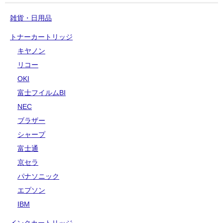
雑貨・日用品
トナーカートリッジ
キヤノン
リコー
OKI
富士フイルムBI
NEC
ブラザー
シャープ
富士通
京セラ
パナソニック
エプソン
IBM
インクカートリッジ