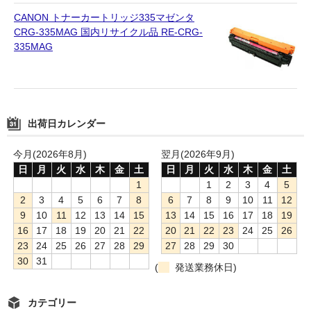
CANON トナーカートリッジ335マゼンタ
CRG-335MAG 国内リサイクル品 RE-CRG-
335MAG
出荷日カレンダー
今月(2026年8月)
翌月(2026年9月)
日
月
火
水
木
金
土
日
月
火
水
木
金
土
1
1
2
3
4
5
2
3
4
5
6
7
8
6
7
8
9
10
11
12
9
10
11
12
13
14
15
13
14
15
16
17
18
19
16
17
18
19
20
21
22
20
21
22
23
24
25
26
23
24
25
26
27
28
29
27
28
29
30
30
31
(
発送業務休日)
カテゴリー