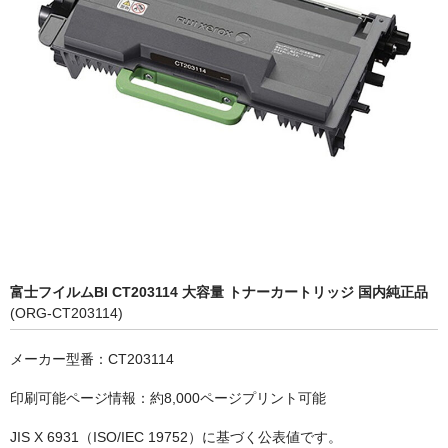
OKI
富士フイルムBI
NEC
エプソン
富士通
シャープ
京セラ
富士フイルムBI CT203114 大容量 トナーカートリッジ 国内純正品
(ORG-CT203114)
パナソニック
メーカー型番：CT203114
IBM
印刷可能ページ情報：約8,000ページプリント可能
インクカートリッジ
JIS X 6931（ISO/IEC 19752）に基づく公表値です。