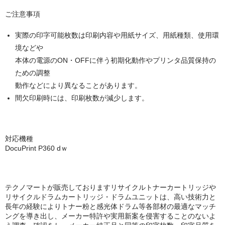
キヤノン CANON
ご注意事項
エプソン EPSON
実際の印字可能枚数は印刷内容や用紙サイズ、用紙種類、使用環
ブラザー BROTHER
境などや
本体の電源のON・OFFに伴う初期化動作やプリンタ品質保持の
リコー RICOH
ための調整
輪転機用インク・マスター
動作などにより異なることがあります。
間欠印刷時には、印刷枚数が減少します。
リソー RISO
リコー RICOH
対応機種
DocuPrint P360 dｗ
デュプロ duplo
テクノマートが販売しておりますリサイクルトナーカートリッジや
リサイクルドラムカートリッジ・ドラムユニットは、高い技術力と
長年の経験によりトナー粉と感光体ドラム等各部材の最適なマッチ
ングを導き出し、メーカー特許や実用新案を侵害することのないよ