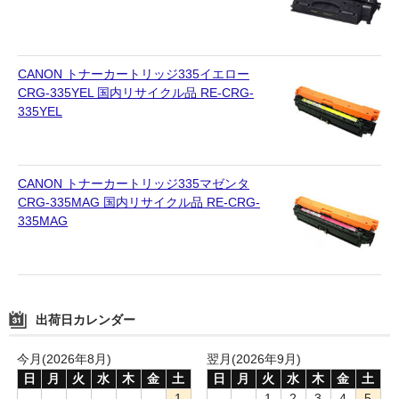
CANON トナーカートリッジ335イエロー
CRG-335YEL 国内リサイクル品 RE-CRG-
335YEL
CANON トナーカートリッジ335マゼンタ
CRG-335MAG 国内リサイクル品 RE-CRG-
335MAG
出荷日カレンダー
今月(2026年8月)
翌月(2026年9月)
日
月
火
水
木
金
土
日
月
火
水
木
金
土
1
1
2
3
4
5