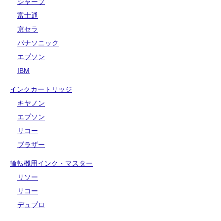
シャープ
富士通
京セラ
パナソニック
エプソン
IBM
インクカートリッジ
キヤノン
エプソン
リコー
ブラザー
輪転機用インク・マスター
リソー
リコー
デュプロ