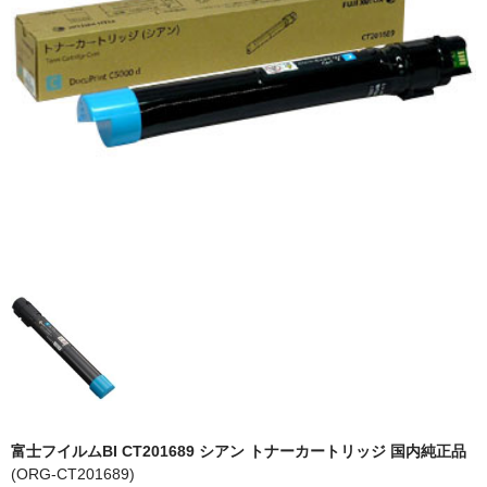
OKI
富士フイルムBI
NEC
エプソン
富士通
シャープ
京セラ
パナソニック
IBM
インクカートリッジ
富士フイルムBI CT201689 シアン トナーカートリッジ 国内純正品
(ORG-CT201689)