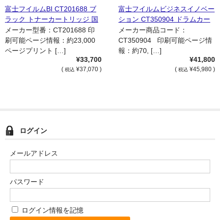
富士フイルムBI CT201688 ブ
富士フイルムビジネスイノベー
ラック トナーカートリッジ 国
ション CT350904 ドラムカー
内純正品
トリッジ 国内純正品
メーカー型番：CT201688 印
メーカー商品コード：
刷可能ページ情報：約23,000
CT350904 印刷可能ページ情
ページプリント […]
報：約70, […]
¥33,700
¥41,800
(
¥37,070 )
(
¥45,980 )
税込
税込
ログイン
メールアドレス
パスワード
ログイン情報を記憶