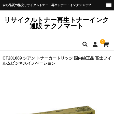
安心品質の格安リサイクルトナー・再生トナー・インクショップ
リサイクルトナー再生トナーインク
通販 テクノマート
0
HOME
CT201689 シアン トナーカートリッジ 国内純正品 富士フイ
ルムビジネスイノベーション
雑貨・日用品
トナーカートリッジ
キヤノン
ブラザー
リコー