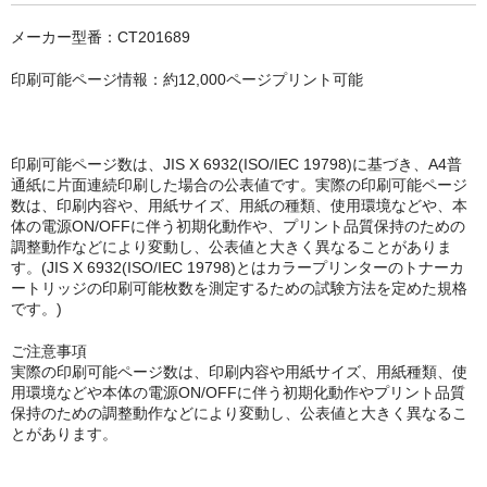
キヤノン CANON
メーカー型番：CT201689
エプソン EPSON
印刷可能ページ情報：約12,000ページプリント可能
ブラザー BROTHER
リコー RICOH
印刷可能ページ数は、JIS X 6932(ISO/IEC 19798)に基づき、A4普
輪転機用インク・マスター
通紙に片面連続印刷した場合の公表値です。実際の印刷可能ページ
数は、印刷内容や、用紙サイズ、用紙の種類、使用環境などや、本
体の電源ON/OFFに伴う初期化動作や、プリント品質保持のための
リソー RISO
調整動作などにより変動し、公表値と大きく異なることがありま
す。(JIS X 6932(ISO/IEC 19798)とはカラープリンターのトナーカ
リコー RICOH
ートリッジの印刷可能枚数を測定するための試験方法を定めた規格
です。)
デュプロ duplo
ご注意事項
実際の印刷可能ページ数は、印刷内容や用紙サイズ、用紙種類、使
用環境などや本体の電源ON/OFFに伴う初期化動作やプリント品質
保持のための調整動作などにより変動し、公表値と大きく異なるこ
とがあります。