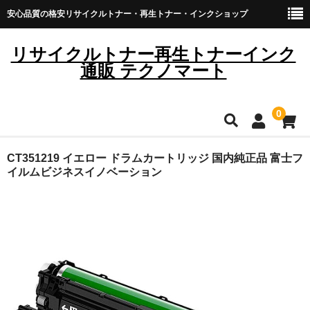
安心品質の格安リサイクルトナー・再生トナー・インクショップ
リサイクルトナー再生トナーインク
通販 テクノマート
0
HOME
CT351219 イエロー ドラムカートリッジ 国内純正品 富士フ
イルムビジネスイノベーション
雑貨・日用品
トナーカートリッジ
キヤノン
ブラザー
リコー