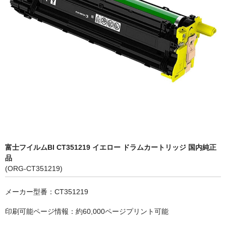
OKI
富士フイルムBI
NEC
エプソン
富士通
シャープ
京セラ
富士フイルムBI CT351219 イエロー ドラムカートリッジ 国内純正
品
パナソニック
(ORG-CT351219)
IBM
メーカー型番：CT351219
インクカートリッジ
印刷可能ページ情報：約60,000ページプリント可能