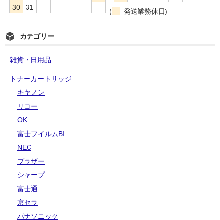
30
31
(
発送業務休日)
カテゴリー
雑貨・日用品
トナーカートリッジ
キヤノン
リコー
OKI
富士フイルムBI
NEC
ブラザー
シャープ
富士通
京セラ
パナソニック