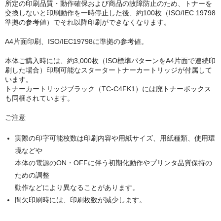
キヤノン CANON
所定の印刷品質・動作確保および商品の故障防止のため、トナーを
交換しないと印刷動作を一時停止した後、約100枚（ISO/IEC 19798
エプソン EPSON
準拠の参考値）でそれ以降印刷ができなくなります。
A4片面印刷、ISO/IEC19798に準拠の参考値。
ブラザー BROTHER
本体ご購入時には、約3,000枚（ISO標準パターンをA4片面で連続印
リコー RICOH
刷した場合）印刷可能なスタータートナーカートリッジが付属して
います。
輪転機用インク・マスター
トナーカートリッジブラック（TC-C4FK1）には廃トナーボックス
も同梱されています。
リソー RISO
ご注意
リコー RICOH
実際の印字可能枚数は印刷内容や用紙サイズ、用紙種類、使用環
デュプロ duplo
境などや
本体の電源のON・OFFに伴う初期化動作やプリンタ品質保持の
ための調整
動作などにより異なることがあります。
間欠印刷時には、印刷枚数が減少します。