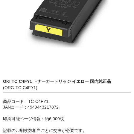
OKI
富士フイルムBI
NEC
エプソン
富士通
シャープ
OKI TC-C4FY1 トナーカートリッジ イエロー 国内純正品
京セラ
(ORG-TC-C4FY1)
パナソニック
商品コード：TC-C4FY1
JANコード：4949443217872
IBM
印刷可能ページ情報：約6,000枚
インクカートリッジ
記載の印刷枚数相当ごとに交換が必要です。