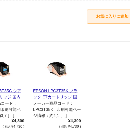
C3T35C シア
EPSON LPC3T35K ブラ
トリッジ 国内
ック ETカートリッジ 国
品
内リサイクル品
品コード：
メーカー商品コード：
C 印刷可能ペ
LPC3T35K 印刷可能ペー
7 […]
ジ情報：約4,1 […]
¥4,300
¥4,300
(
¥4,730 )
(
¥4,730 )
税込
税込