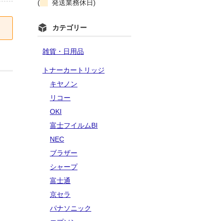
(
発送業務休日)
カテゴリー
雑貨・日用品
トナーカートリッジ
キヤノン
リコー
OKI
富士フイルムBI
NEC
ブラザー
シャープ
富士通
京セラ
パナソニック