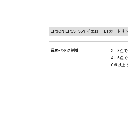
EPSON LPC3T35Y イエロー ETカー
業務パック割引
2～3点
4～5点
6点以上