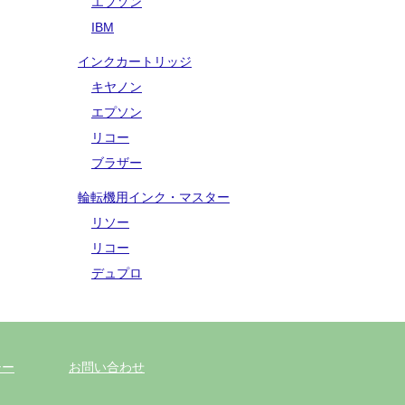
エプソン
IBM
インクカートリッジ
キヤノン
エプソン
リコー
ブラザー
輪転機用インク・マスター
リソー
リコー
デュプロ
シー
お問い合わせ