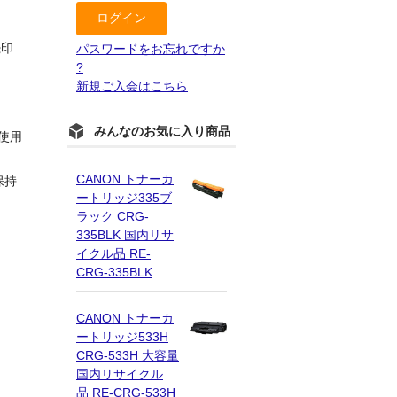
続印
パスワードをお忘れですか
?
新規ご入会はこちら
みんなのお気に入り商品
使用
CANON トナーカ
保持
ートリッジ335ブ
ラック CRG-
335BLK 国内リサ
イクル品 RE-
CRG-335BLK
CANON トナーカ
ートリッジ533H
CRG-533H 大容量
国内リサイクル
品 RE-CRG-533H