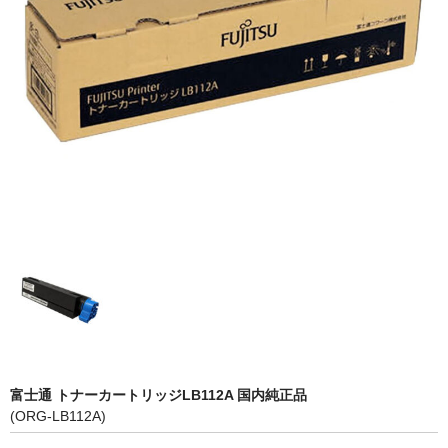
OKI
富士フイルムBI
NEC
エプソン
富士通
シャープ
京セラ
パナソニック
IBM
富士通 トナーカートリッジLB112A 国内純正品
インクカートリッジ
(ORG-LB112A)