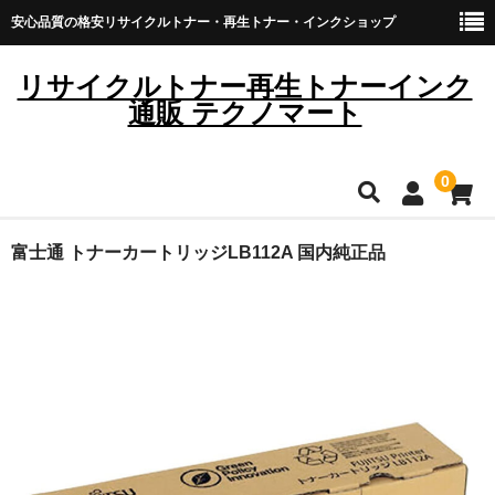
安心品質の格安リサイクルトナー・再生トナー・インクショップ
リサイクルトナー再生トナーインク
通販 テクノマート
0
HOME
富士通 トナーカートリッジLB112A 国内純正品
雑貨・日用品
トナーカートリッジ
キヤノン
ブラザー
リコー