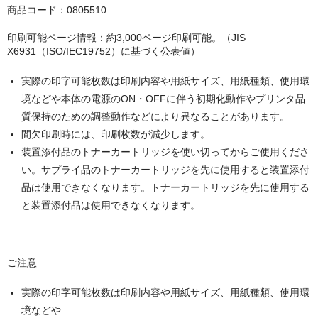
キヤノン CANON
商品コード：0805510
エプソン EPSON
印刷可能ページ情報：約3,000ページ印刷可能。（JIS
X6931（ISO/IEC19752）に基づく公表値）
ブラザー BROTHER
実際の印字可能枚数は印刷内容や用紙サイズ、用紙種類、使用環
リコー RICOH
境などや本体の電源のON・OFFに伴う初期化動作やプリンタ品
質保持のための調整動作などにより異なることがあります。
輪転機用インク・マスター
間欠印刷時には、印刷枚数が減少します。
リソー RISO
装置添付品のトナーカートリッジを使い切ってからご使用くださ
い。サプライ品のトナーカートリッジを先に使用すると装置添付
リコー RICOH
品は使用できなくなります。トナーカートリッジを先に使用する
と装置添付品は使用できなくなります。
デュプロ duplo
ご注意
実際の印字可能枚数は印刷内容や用紙サイズ、用紙種類、使用環
境などや