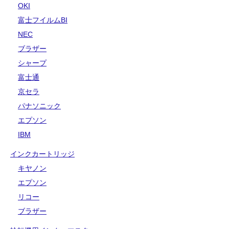
OKI
富士フイルムBI
NEC
ブラザー
シャープ
富士通
京セラ
パナソニック
エプソン
IBM
インクカートリッジ
キヤノン
エプソン
リコー
ブラザー