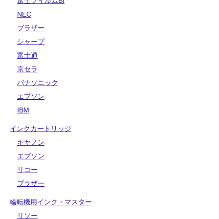
富士フイルムBI
NEC
ブラザー
シャープ
富士通
京セラ
パナソニック
エプソン
IBM
インクカートリッジ
キヤノン
エプソン
リコー
ブラザー
輪転機用インク・マスター
リソー