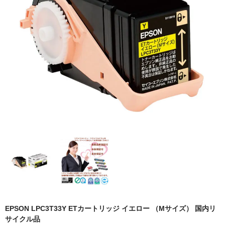
OKI
富士フイルムBI
NEC
エプソン
富士通
シャープ
京セラ
パナソニック
IBM
インクカートリッジ
EPSON LPC3T33Y ETカートリッジ イエロー （Mサイズ） 国内リ
サイクル品