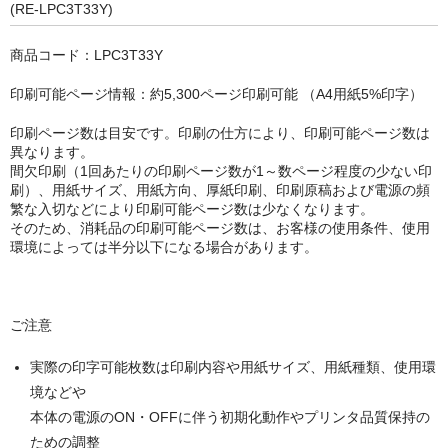
キヤノン CANON
(RE-LPC3T33Y)
エプソン EPSON
商品コード：LPC3T33Y
ブラザー BROTHER
印刷可能ページ情報：約5,300ページ印刷可能 （A4用紙5%印字）
リコー RICOH
印刷ページ数は目安です。印刷の仕方により、印刷可能ページ数は
異なります。
輪転機用インク・マスター
間欠印刷（1回あたりの印刷ページ数が1～数ページ程度の少ない印
刷）、用紙サイズ、用紙方向、厚紙印刷、印刷原稿および電源の頻
繁な入切などにより印刷可能ページ数は少なくなります。
リソー RISO
そのため、消耗品の印刷可能ページ数は、お客様の使用条件、使用
環境によっては半分以下になる場合があります。
リコー RICOH
デュプロ duplo
ご注意
実際の印字可能枚数は印刷内容や用紙サイズ、用紙種類、使用環
境などや
本体の電源のON・OFFに伴う初期化動作やプリンタ品質保持の
ための調整