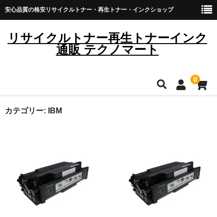
安心品質の格安リサイクルトナー・再生トナー・インクショップ
リサイクルトナー再生トナーインク
通販 テクノマート
0
HOME
カテゴリー:
IBM
雑貨・日用品
トナーカートリッジ
キヤノン
ブラザー
リコー