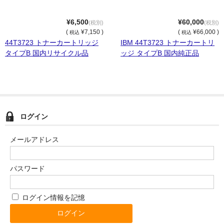
OKI
¥6,500
¥60,000
(税別)
(税別)
(
¥7,150 )
(
¥66,000 )
税込
税込
富士フイルムBI
44T3723 トナーカートリッジ
IBM 44T3723 トナーカートリ
タイプB 国内リサイクル品
ッジ タイプB 国内純正品
NEC
エプソン
富士通
ログイン
シャープ
メールアドレス
京セラ
パナソニック
パスワード
IBM
ログイン情報を記憶
インクカートリッジ