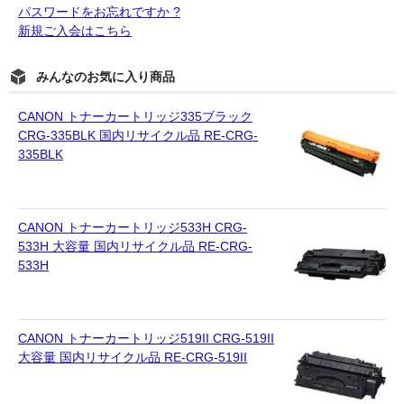
キヤノン CANON
パスワードをお忘れですか ?
新規ご入会はこちら
エプソン EPSON
みんなのお気に入り商品
ブラザー BROTHER
リコー RICOH
CANON トナーカートリッジ335ブラック
CRG-335BLK 国内リサイクル品 RE-CRG-
輪転機用インク・マスター
335BLK
リソー RISO
CANON トナーカートリッジ533H CRG-
リコー RICOH
533H 大容量 国内リサイクル品 RE-CRG-
533H
デュプロ duplo
CANON トナーカートリッジ519II CRG-519II
大容量 国内リサイクル品 RE-CRG-519II