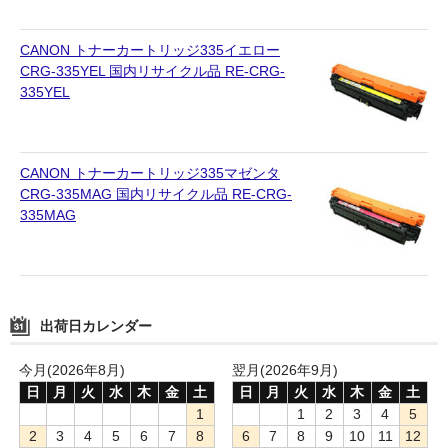
CANON トナーカートリッジ335イエロー
CRG-335YEL 国内リサイクル品 RE-CRG-
335YEL
CANON トナーカートリッジ335マゼンタ
CRG-335MAG 国内リサイクル品 RE-CRG-
335MAG
出荷日カレンダー
今月(2026年8月)
翌月(2026年9月)
日
月
火
水
木
金
土
日
月
火
水
木
金
土
1
1
2
3
4
5
2
3
4
5
6
7
8
6
7
8
9
10
11
12