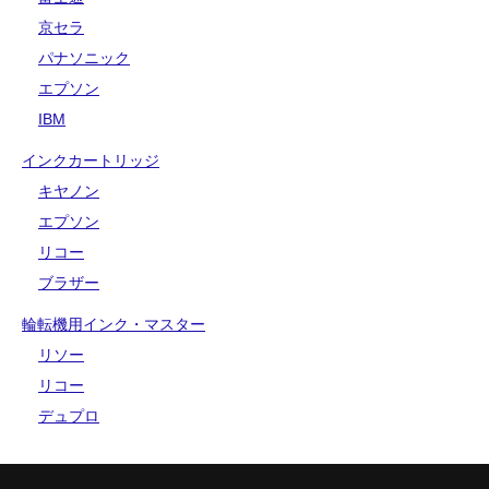
京セラ
パナソニック
エプソン
IBM
インクカートリッジ
キヤノン
エプソン
リコー
ブラザー
輪転機用インク・マスター
リソー
リコー
デュプロ