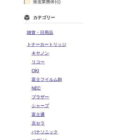
(
発送業務休日)
カテゴリー
雑貨・日用品
トナーカートリッジ
キヤノン
リコー
OKI
富士フイルムBI
NEC
ブラザー
シャープ
富士通
京セラ
パナソニック