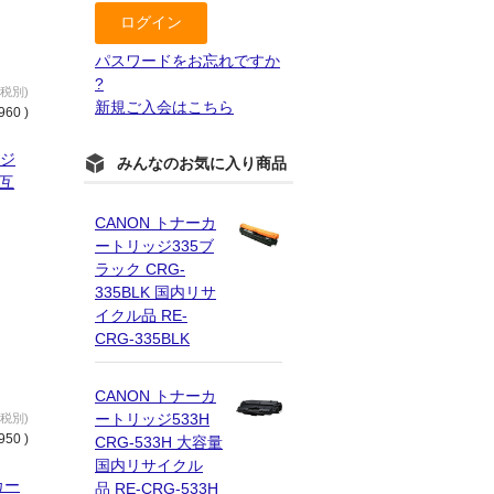
パスワードをお忘れですか
?
(税別)
新規ご入会はこちら
960 )
ッジ
みんなのお気に入り商品
内互
CANON トナーカ
ートリッジ335ブ
ラック CRG-
335BLK 国内リサ
イクル品 RE-
CRG-335BLK
CANON トナーカ
ートリッジ533H
(税別)
950 )
CRG-533H 大容量
国内リサイクル
カー
品 RE-CRG-533H