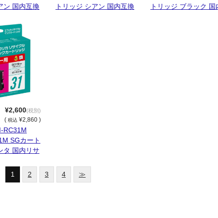
アン 国内互換
トリッジ シアン 国内互換
トリッジ ブラック 国
品
換品
¥2,600
(税別)
(
¥2,860 )
税込
-RC31M
31M SGカート
ンタ 国内リサ
1
2
3
4
≫