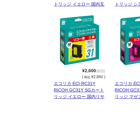
トリッジ イエロー 国内互
トリッジ シ
換品
品
¥2,600
(税別)
(
¥2,860 )
税込
エコリカ ECI-RC31Y
エコリカ ECI
RICOH GC31Y SGカート
RICOH GC
リッジ イエロー 国内リサ
リッジ マゼ
イクル品
イクル品