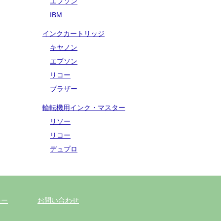
エプソン
IBM
インクカートリッジ
キヤノン
エプソン
リコー
ブラザー
輪転機用インク・マスター
リソー
リコー
デュプロ
シー
お問い合わせ