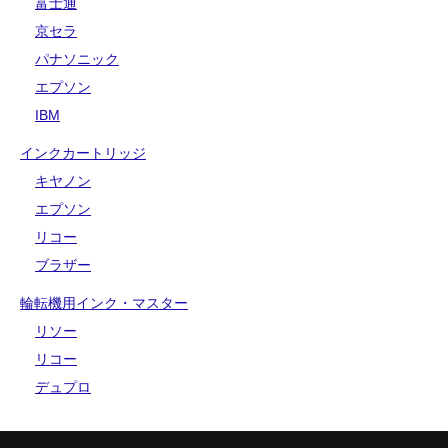
富士通
京セラ
パナソニック
エプソン
IBM
インクカートリッジ
キヤノン
エプソン
リコー
ブラザー
輪転機用インク・マスター
リソー
リコー
デュプロ