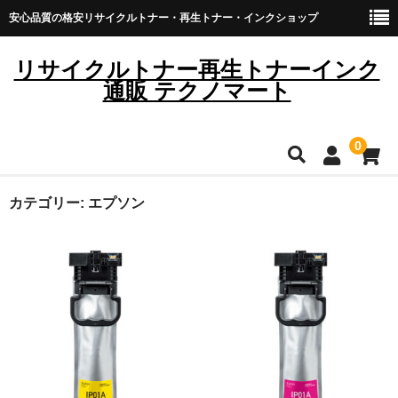
安心品質の格安リサイクルトナー・再生トナー・インクショップ
リサイクルトナー再生トナーインク
通販 テクノマート
0
HOME
カテゴリー:
エプソン
雑貨・日用品
トナーカートリッジ
キヤノン
ブラザー
リコー