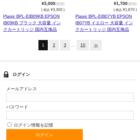
¥3,000
¥1,700
(税別)
(税別)
(
¥3,300 )
(
¥1,870 )
税込
税込
Plaisir BPL-EIB09KB EPSON
Plaisir BPL-EIB07YB EPSON
IB09KB ブラック 大容量 イン
IB07YB イエロー 大容量 イン
クカートリッジ 国内互換品
クカートリッジ 国内互換品
1
2
3
…
10
≫
ログイン
メールアドレス
パスワード
ログイン情報を記憶