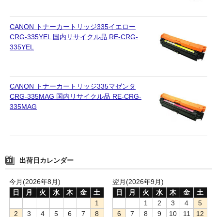
CANON トナーカートリッジ335イエロー
CRG-335YEL 国内リサイクル品 RE-CRG-
335YEL
CANON トナーカートリッジ335マゼンタ
CRG-335MAG 国内リサイクル品 RE-CRG-
335MAG
出荷日カレンダー
今月(2026年8月)
翌月(2026年9月)
日
月
火
水
木
金
土
日
月
火
水
木
金
土
1
1
2
3
4
5
2
3
4
5
6
7
8
6
7
8
9
10
11
12