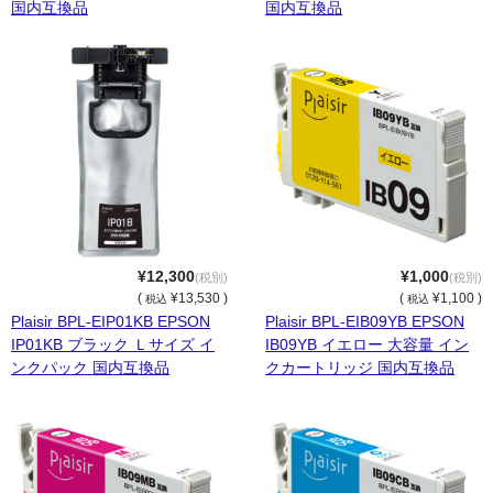
キヤノン CANON
国内互換品
国内互換品
エプソン EPSON
ブラザー BROTHER
リコー RICOH
輪転機用インク・マスター
リソー RISO
¥12,300
¥1,000
リコー RICOH
(税別)
(税別)
(
¥13,530 )
(
¥1,100 )
税込
税込
Plaisir BPL-EIP01KB EPSON
Plaisir BPL-EIB09YB EPSON
デュプロ duplo
IP01KB ブラック Ｌサイズ イ
IB09YB イエロー 大容量 イン
ンクパック 国内互換品
クカートリッジ 国内互換品