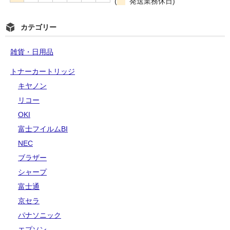
(
発送業務休日)
カテゴリー
雑貨・日用品
トナーカートリッジ
キヤノン
リコー
OKI
富士フイルムBI
NEC
ブラザー
シャープ
富士通
京セラ
パナソニック
エプソン