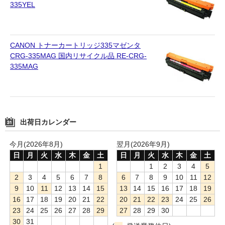
335YEL
CANON トナーカートリッジ335マゼンタ
CRG-335MAG 国内リサイクル品 RE-CRG-
335MAG
出荷日カレンダー
今月(2026年8月)
翌月(2026年9月)
日
月
火
水
木
金
土
日
月
火
水
木
金
土
1
1
2
3
4
5
2
3
4
5
6
7
8
6
7
8
9
10
11
12
9
10
11
12
13
14
15
13
14
15
16
17
18
19
16
17
18
19
20
21
22
20
21
22
23
24
25
26
23
24
25
26
27
28
29
27
28
29
30
30
31