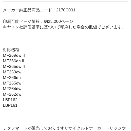
キヤノン CANON
メーカー純正品商品コード：2170C001
エプソン EPSON
印刷可能ページ情報：約23,000ページ
ブラザー BROTHER
キヤノン社評価基準に基づいて印刷した場合の数値でございます。
リコー RICOH
輪転機用インク・マスター
対応機種
MF269dw II
MF266dn II
リソー RISO
MF265dw II
MF269dw
リコー RICOH
MF266dn
MF265dw
デュプロ duplo
MF264dw
MF262dw
LBP162
LBP161
テクノマートが販売しておりますリサイクルトナーカートリッジや