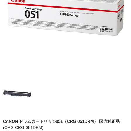
OKI
富士フイルムBI
NEC
エプソン
富士通
シャープ
京セラ
パナソニック
IBM
インクカートリッジ
CANON ドラムカートリッジ051（CRG-051DRM） 国内純正品
(ORG-CRG-051DRM)